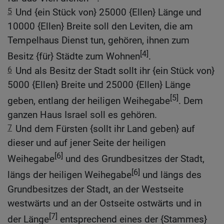
5
Und {ein Stück von} 25000 {Ellen} Länge und
10000 {Ellen} Breite soll den Leviten, die am
Tempelhaus Dienst tun, gehören, ihnen zum
[4]
Besitz {für} Städte zum Wohnen
.
6
Und als Besitz der Stadt sollt ihr {ein Stück von}
5000 {Ellen} Breite und 25000 {Ellen} Länge
[5]
geben, entlang der heiligen Weihegabe
. Dem
ganzen Haus Israel soll es gehören.
7
Und dem Fürsten {sollt ihr Land geben} auf
dieser und auf jener Seite der heiligen
[6]
Weihegabe
und des Grundbesitzes der Stadt,
[6]
längs der heiligen Weihegabe
und längs des
Grundbesitzes der Stadt, an der Westseite
westwärts und an der Ostseite ostwärts und in
[7]
der Länge
entsprechend eines der {Stammes}