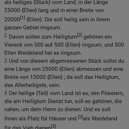
als heiliges {Stück} vom Land, in der Länge
25000 {Ellen} lang und in einer Breite von
[1]
20000
{Ellen}. Die soll heilig sein in ihrem
ganzen Gebiet ringsum.
2
[2]
Davon sollen zum Heiligtum
gehören ein
Viereck von 500 auf 500 {Ellen} ringsum, und 500
Ellen Weideland hat es ringsum.
3
Und von diesem abgemessenen Stück sollst du
eine Länge von 25000 {Ellen} abmessen und eine
Breite von 10000 {Ellen} ; da soll das Heiligtum,
das Allerheiligste, sein.
4
Der heilige {Teil} vom Land ist es; den Priestern,
die am Heiligtum Dienst tun, soll es gehören, die
nahen, um dem Herrn zu dienen. Und es soll
[3]
ihnen als Platz für Häuser und
als Weideland
[3]
für das Vieh dienen
.