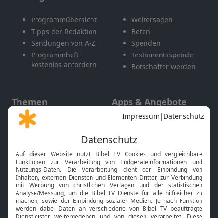
Programmübersicht
Weitersagen
Tipps der Redaktion
Beten
Sendungen von A-Z
Spenden
Programmheft
Testamentsspende
kostenlos anfordern
Botschafter werden
Themen
Apps & Angebote
Gott und Bibel erklärt
Newsletter
Feiertage
Mobile App
Interviews
Kids App
Neuigkeiten
Smart TV
HbbTV
Bibelthek Online-Bibel
Nächster Gottesdienst