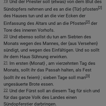
19
Und der Priester soll {etwas} von dem Blut des
[2]
Sündopfers nehmen und es an die {Tür} pfosten
des Hauses tun und an die vier Ecken der
[2]
Einfassung des Altars und an die Pfosten
der
Tore des inneren Vorhofs.
20
Und ebenso sollst du tun am Siebten des
Monats wegen des Mannes, der {aus Versehen}
sündigt, und wegen des Einfältigen. Und so sollt
ihr dem Haus Sühnung erwirken.
21
Im ersten {Monat} , am vierzehnten Tag des
Monats, sollt ihr das Passah halten, als Fest
[3]
{sollt ihr es feiern} ; sieben Tage soll man
ungesäuerte Brote essen.
22
Und der Fürst soll an diesem Tag für sich und
für das ganze Volk des Landes einen
Sündopferstier darbringen.