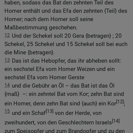
haben, sodass das Bat den zehnten Teil des
Homer enthält und das Efa den zehnten {Teil} des
Homer; nach dem Homer soll seine
Maßbestimmung geschehen.
12
Und der Schekel soll 20 Gera {betragen} ; 20
Schekel, 25 Schekel und 15 Schekel soll bei euch
die Mine {betragen}.
13
Das ist das Hebopfer, das ihr abheben sollt:
ein sechstel Efa vom Homer Weizen und ein
sechstel Efa vom Homer Gerste
14
und die Gebühr an Öl – das Bat ist das Öl
{maß} –: ein zehntel Bat vom Kor; zehn Bat sind
[12]
ein Homer, denn zehn Bat sind {auch} ein Kor
;
15
[13]
und ein Schaf
von der Herde, von
[14]
zweihundert, von den Geschlechtern Israels
zum Speisopfer und zum Brandopfer und zu den