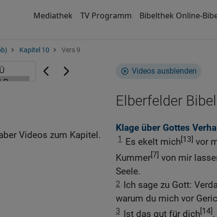
Mediathek
TV Programm
Bibelthek Online-Bibe
ob)
Kapitel 10
Vers 9
Videos ausblenden
Elberfelder Bibel
Klage über Gottes Verh
aber Videos zum Kapitel.
1
[13]
Es ekelt mich
vor m
[7]
Kummer
von mir lassen
Seele.
2
Ich sage zu Gott: Ver
warum du mich vor Gerich
3
[14]
Ist das gut für dich
,