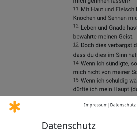
mich gerinnen lassen?
11
Mit Haut und Fleisch 
Knochen und Sehnen mic
12
Leben und Gnade hast
bewahrte meinen Geist.
13
Doch dies verbargst d
dass du dies im Sinn hat
14
Wenn ich sündigte, s
mich nicht von meiner Sc
15
Wenn ich schuldig wä
dürfte ich mein Haupt {d
Schande und getränkt mi
16
Und richtete es sich 
und dich wieder als wun
17
Du würdest neue Zeug
Zorn über mich vergröße