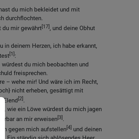
hast du mich bekleidet und mit
h durchflochten.
[17]
 du mir gewährt
, und deine Obhut
u in deinem Herzen, ich habe erkannt,
[1]
test
:
o würdest du mich beobachten und
huld freisprechen.
re – wehe mir! Und wäre ich im Recht,
och} nicht erheben, gesättigt mit
[2]
t Elend
.
auf, wie ein Löwe würdest du mich jagen
[3]
derbar an mir erweisen
.
[4]
en gegen mich aufstellen
und deinen
rn. Ein ständig sich ablösendes Heer