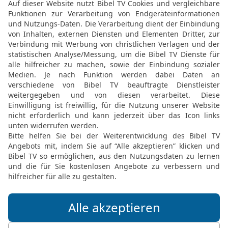
[5]
{kämpft} gegen mich
.
18
Warum hast du mich 
Wäre ich doch umgekomm
gesehen!
19
Als wenn ich nie gewe
Mutterschoß wäre ich zu
20
Sind meine Tage nicht
wende sich von mir, dass
21
ehe ich hingehe – un
Finsternis und des Tode
22
in das Land, schwarz 
Finsternis – {da ist} kei
Hellwerden ist {dort} wie
Elberfelder Bibel 2006, © 2006 SCM R