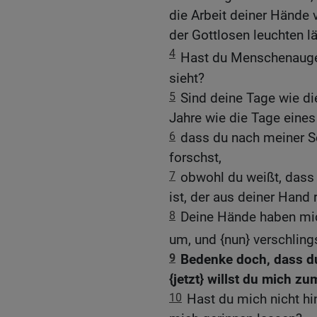
die Arbeit deiner Hände 
der Gottlosen leuchten l
4
Hast du Menschenaug
sieht?
5
Sind deine Tage wie d
Jahre wie die Tage eine
6
dass du nach meiner S
forschst,
7
obwohl du weißt, dass 
ist, der aus deiner Hand 
8
Deine Hände haben mic
um, und {nun} verschling
9
Bedenke doch, dass du
{jetzt} willst du mich z
10
Hast du mich nicht h