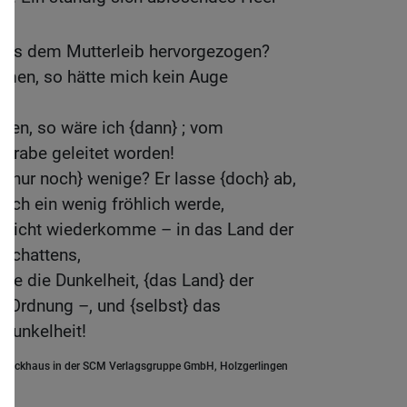
aus dem Mutterleib hervorgezogen?
en, so hätte mich kein Auge
sen, so wäre ich {dann} ; vom
 Grabe geleitet worden!
 {nur noch} wenige? Er lasse {doch} ab,
 ich ein wenig fröhlich werde,
d nicht wiederkomme – in das Land der
sschattens,
wie die Dunkelheit, {das Land} der
ne Ordnung –, und {selbst} das
 Dunkelheit!
.Brockhaus in der SCM Verlagsgruppe GmbH, Holzgerlingen