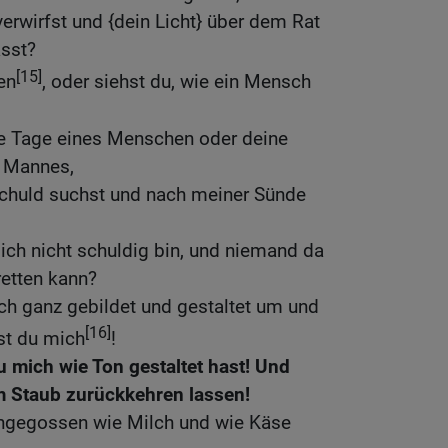
verwirfst und {dein Licht} über dem Rat
ässt?
[15]
en
, oder siehst du, wie ein Mensch
ie Tage eines Menschen oder deine
s Mannes,
chuld suchst und nach meiner Sünde
ich nicht schuldig bin, und niemand da
retten kann?
h ganz gebildet und gestaltet um und
[16]
st du mich
!
 mich wie Ton gestaltet hast! Und
um Staub zurückkehren lassen!
ingegossen wie Milch und wie Käse