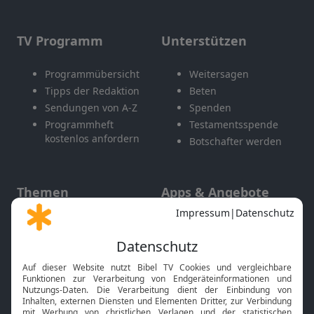
TV Programm
Unterstützen
Programmübersicht
Weitersagen
Tipps der Redaktion
Beten
Sendungen von A-Z
Spenden
Programmheft
Testamentsspende
kostenlos anfordern
Botschafter werden
Themen
Apps & Angebote
Gott und Bibel erklärt
Newsletter
Feiertage
Mobile App
Interviews
Kids App
Neuigkeiten
Smart TV
HbbTV
Bibelthek Online-Bibel