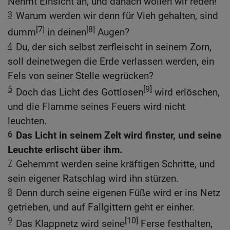
Nehmt Einsicht an, und danach wollen wir reden!
3
Warum werden wir denn für Vieh gehalten, sind
[7]
[8]
dumm
in deinen
Augen?
4
Du, der sich selbst zerfleischt in seinem Zorn,
soll deinetwegen die Erde verlassen werden, ein
Fels von seiner Stelle wegrücken?
5
[9]
Doch das Licht des Gottlosen
wird erlöschen,
und die Flamme seines Feuers wird nicht
leuchten.
6
Das Licht in seinem Zelt wird finster, und seine
Leuchte erlischt über ihm.
7
Gehemmt werden seine kräftigen Schritte, und
sein eigener Ratschlag wird ihn stürzen.
8
Denn durch seine eigenen Füße wird er ins Netz
getrieben, und auf Fallgittern geht er einher.
9
[10]
Das Klappnetz wird seine
Ferse festhalten,