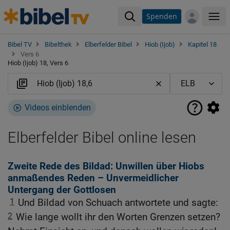
Spenden
Me
Bibel TV
Bibelthek
Elberfelder Bibel
Hiob (Ijob)
Kapitel 18
Vers 6
Hiob (Ijob) 18, Vers 6
Videos einblenden
Elberfelder Bibel online lesen
Zweite Rede des Bildad: Unwillen über Hiobs
anmaßendes Reden – Unvermeidlicher
Untergang der Gottlosen
1
Und Bildad von Schuach antwortete und sagte:
2
Wie lange wollt ihr den Worten Grenzen setzen?