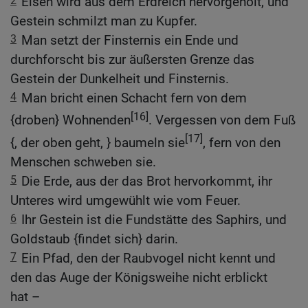
2
Eisen wird aus dem Erdreich hervorgeholt, und
Gestein schmilzt man zu Kupfer.
3
Man setzt der Finsternis ein Ende und
durchforscht bis zur äußersten Grenze das
Gestein der Dunkelheit und Finsternis.
4
Man bricht einen Schacht fern von dem
[16]
{droben} Wohnenden
. Vergessen von dem Fuß
[17]
{, der oben geht, } baumeln sie
, fern von den
Menschen schweben sie.
5
Die Erde, aus der das Brot hervorkommt, ihr
Unteres wird umgewühlt wie vom Feuer.
6
Ihr Gestein ist die Fundstätte des Saphirs, und
Goldstaub {findet sich} darin.
7
Ein Pfad, den der Raubvogel nicht kennt und
den das Auge der Königsweihe nicht erblickt
hat –