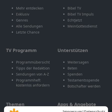
Mehr entdecken
Bibel TV
Exklusiv
Bibel TV Impuls
Genres
EchtJetzt
Alle Sendungen
MeinGottesdienst
Letzte Chance
TV Programm
Unterstützen
Programmübersicht
Weitersagen
Tipps der Redaktion
Beten
Sendungen von A-Z
Spenden
Programmheft
Testamentsspende
kostenlos anfordern
Botschafter werden
Themen
Apps & Angebote