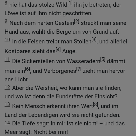
8
[1]
nie hat das stolze Wild
ihn je betreten, der
Löwe ist auf ihm nicht geschritten.
9
[2]
Nach dem harten Gestein
streckt man seine
Hand aus, wühlt die Berge um von Grund auf.
10
[3]
In die Felsen treibt man Stollen
, und allerlei
[4]
Kostbares sieht das
Auge.
11
[5]
Die Sickerstellen von Wasseradern
dämmt
[6]
[7]
man ein
, und Verborgenes
zieht man hervor
ans Licht.
12
Aber die Weisheit, wo kann man sie finden,
und wo ist denn die Fundstätte der Einsicht?
13
[8]
Kein Mensch erkennt ihren Wert
, und im
Land der Lebendigen wird sie nicht gefunden.
14
Die Tiefe sagt: In mir ist sie nicht! – und das
Meer sagt: Nicht bei mir!