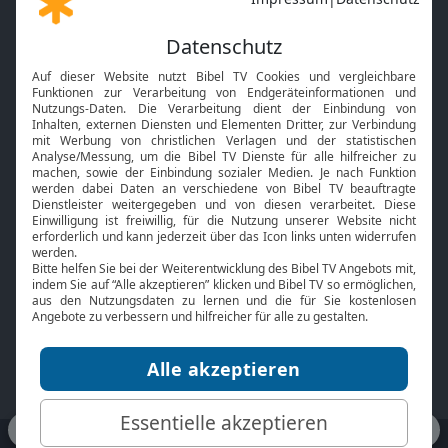
Gott und Bibel erklärt
Newsletter
Feiertage
Mobile App
Interviews
Kids App
Neuigkeiten
Smart TV
HbbTV
Bibelthek Online-Bibel
Nächster Gottesdienst
Bibel TV
Service
Über uns
Kontakt
Jobs
TV-Empfang
Presse
FAQ
Mediadaten
bibeltv.de:
Impressum
Datenschutz