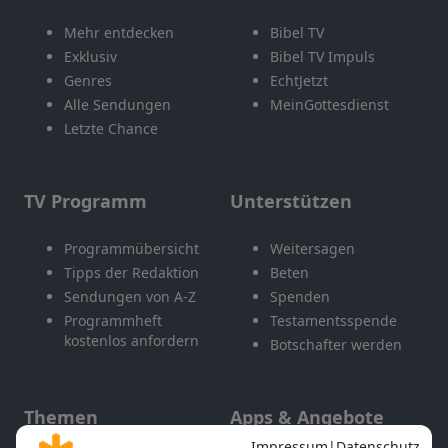
Mehr entdecken
Bibel TV
Exklusiv
Bibel TV Impuls
Genres
EchtJetzt
Alle Sendungen
MeinGottesdienst
Letzte Chance
TV Programm
Unterstützen
Programmübersicht
Weitersagen
Tipps der Redaktion
Beten
Sendungen von A-Z
Spenden
Programmheft
Testamentsspende
kostenlos anfordern
Botschafter werden
Themen
Apps & Angebote