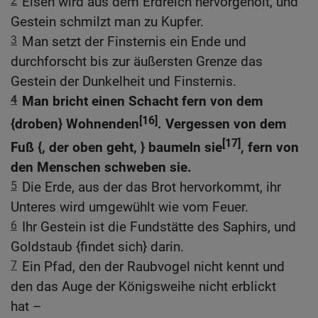
2
Eisen wird aus dem Erdreich hervorgeholt, und
Gestein schmilzt man zu Kupfer.
3
Man setzt der Finsternis ein Ende und
durchforscht bis zur äußersten Grenze das
Gestein der Dunkelheit und Finsternis.
4
Man bricht einen Schacht fern von dem
[16]
{droben} Wohnenden
. Vergessen von dem
[17]
Fuß {, der oben geht, } baumeln sie
, fern von
den Menschen schweben sie.
5
Die Erde, aus der das Brot hervorkommt, ihr
Unteres wird umgewühlt wie vom Feuer.
6
Ihr Gestein ist die Fundstätte des Saphirs, und
Goldstaub {findet sich} darin.
7
Ein Pfad, den der Raubvogel nicht kennt und
den das Auge der Königsweihe nicht erblickt
hat –