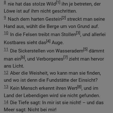
8
[1]
nie hat das stolze Wild
ihn je betreten, der
Löwe ist auf ihm nicht geschritten.
9
[2]
Nach dem harten Gestein
streckt man seine
Hand aus, wühlt die Berge um von Grund auf.
10
[3]
In die Felsen treibt man Stollen
, und allerlei
[4]
Kostbares sieht das
Auge.
11
[5]
Die Sickerstellen von Wasseradern
dämmt
[6]
[7]
man ein
, und Verborgenes
zieht man hervor
ans Licht.
12
Aber die Weisheit, wo kann man sie finden,
und wo ist denn die Fundstätte der Einsicht?
13
[8]
Kein Mensch erkennt ihren Wert
, und im
Land der Lebendigen wird sie nicht gefunden.
14
Die Tiefe sagt: In mir ist sie nicht! – und das
Meer sagt: Nicht bei mir!