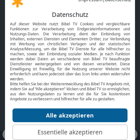
Gott und Bibel erklärt
Newsletter
Feiertage
Mobile App
Interviews
Kids App
Neuigkeiten
Smart TV
HbbTV
Bibelthek Online-Bibel
Nächster Gottesdienst
Bibel TV
Service
Über uns
Kontakt
Jobs
TV-Empfang
Presse
FAQ
Mediadaten
bibeltv.de:
Impressum
Datenschutz