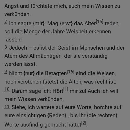
Angst und fürchtete mich, euch mein Wissen zu
verkünden.
7
[15]
Ich sagte {mir}: Mag {erst} das Alter
reden,
soll die Menge der Jahre Weisheit erkennen
lassen!
8
Jedoch – es ist der Geist im Menschen und der
Atem des Allmächtigen, der sie verständig
werden lässt.
9
[16]
Nicht {nur} die Betagten
sind die Weisen,
noch verstehen {stets} die Alten, was recht ist.
10
[1]
Darum sage ich: Hört
mir zu! Auch ich will
mein Wissen verkünden.
11
Siehe, ich wartete auf eure Worte, horchte auf
eure einsichtigen {Reden} , bis ihr {die rechten}
[2]
Worte ausfindig gemacht hättet
.