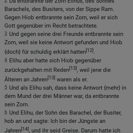
2
Da entbrannte der Zorn Elihus, des Sohnes
Barachels, des Busiters, von der Sippe Ram.
Gegen Hiob entbrannte sein Zorn, weil er sich
Gott gegenüber im Recht betrachtete.
3
Und gegen seine drei Freunde entbrannte sein
Zorn, weil sie keine Antwort gefunden und Hiob
[12]
{doch} für schuldig erklärt hatten
.
4
Elihu aber hatte sich Hiob gegenüber
[13]
zurückgehalten mit Reden
, weil jene die
[13]
Älteren an Jahren
waren als er.
5
Und als Elihu sah, dass keine Antwort {mehr} in
dem Mund der drei Männer war, da entbrannte
sein Zorn.
6
Und Elihu, der Sohn des Barachel, der Busiter,
hob an und sagte: Ich bin der Jüngste an
[14]
Jahren
, und ihr seid Greise. Darum hatte ich