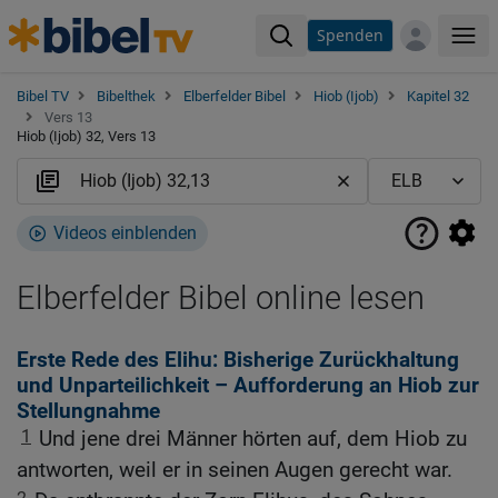
Spenden
Me
Bibel TV
Bibelthek
Elberfelder Bibel
Hiob (Ijob)
Kapitel 32
Vers 13
Hiob (Ijob) 32, Vers 13
Videos einblenden
Elberfelder Bibel online lesen
Erste Rede des Elihu: Bisherige Zurückhaltung
und Unparteilichkeit – Aufforderung an Hiob zur
Stellungnahme
1
Und jene drei Männer hörten auf, dem Hiob zu
antworten, weil er in seinen Augen gerecht war.