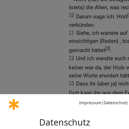
{stets} die Alten, was rech
10
[
Darum sage ich: Hört
verkünden.
11
Siehe, ich wartete auf
einsichtigen {Reden} , bi
[2]
gemacht hättet
.
12
Und ich wandte euch 
keiner war da, der Hiob w
seine Worte erwidert hätt
13
Dass ihr {aber ja} nic
Gott kann ihn aus dem F
14
Er hat ja nicht an mic
Worten werde ich ihm nic
15
Sie sind bestürzt, sie
sie im Stich.