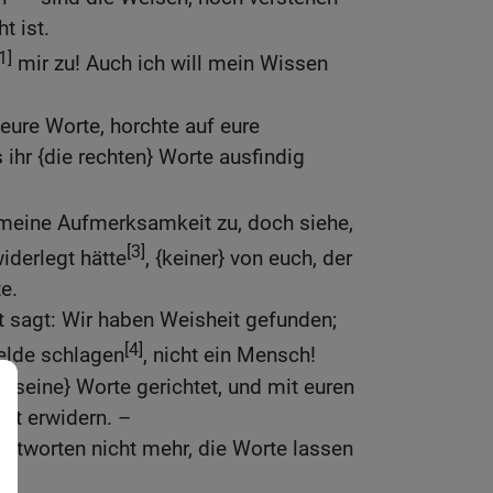
t ist.
1]
mir zu! Auch ich will mein Wissen
 eure Worte, horchte auf eure
s ihr {die rechten} Worte ausfindig
meine Aufmerksamkeit zu, doch siehe,
[3]
iderlegt hätte
, {keiner} von euch, der
e.
ht sagt: Wir haben Weisheit gefunden;
[4]
elde schlagen
, nicht ein Mensch!
h {seine} Worte gerichtet, und mit euren
ht erwidern. –
 antworten nicht mehr, die Worte lassen