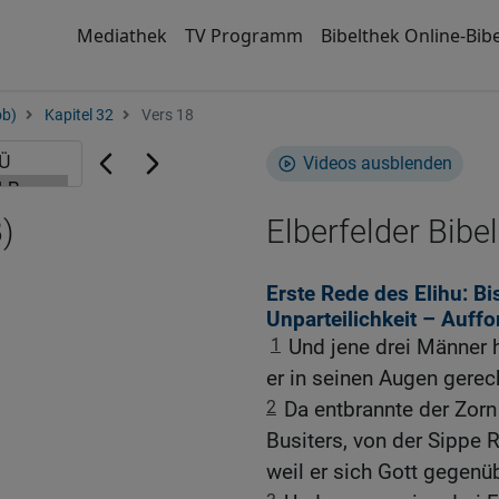
Mediathek
TV Programm
Bibelthek Online-Bibe
ob)
Kapitel 32
Vers 18
Videos ausblenden
)
Elberfelder Bibel
Erste Rede des Elihu: B
Unparteilichkeit – Auff
1
Und jene drei Männer 
er in seinen Augen gerec
2
Da entbrannte der Zorn
Busiters, von der Sippe 
weil er sich Gott gegenü