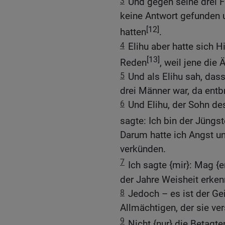
3
Und gegen seine drei F
keine Antwort gefunden u
[12]
hatten
.
4
Elihu aber hatte sich 
[13]
Reden
, weil jene die 
5
Und als Elihu sah, das
drei Männer war, da entb
6
Und Elihu, der Sohn des
sagte: Ich bin der Jüngs
Darum hatte ich Angst u
verkünden.
7
Ich sagte {mir}: Mag {e
der Jahre Weisheit erken
8
Jedoch – es ist der G
Allmächtigen, der sie ve
9
Nicht {nur} die Betagte