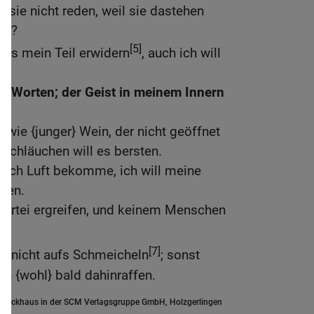
il sie nicht reden, weil sie dastehen
en?
[5]
eits mein Teil erwidern
, auch ich will
mit Worten; der Geist in meinem Innern
t wie {junger} Wein, der nicht geöffnet
} Schläuchen will es bersten.
 ich Luft bekomme, ich will meine
rten.
Partei ergreifen, und keinem Menschen
6]
[7]
ch nicht aufs Schmeicheln
; sonst
h {wohl} bald dahinraffen.
.Brockhaus in der SCM Verlagsgruppe GmbH, Holzgerlingen