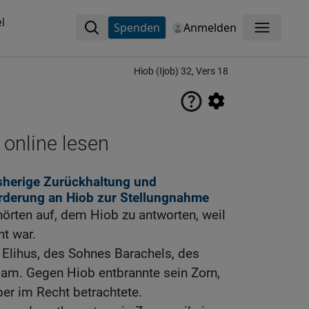
l
Spenden
Anmelden
Menü
Hiob (Ijob) 32, Vers 18
 online lesen
isherige Zurückhaltung und
orderung an Hiob zur Stellungnahme
hörten auf, dem Hiob zu antworten, weil
ht war.
 Elihus, des Sohnes Barachels, des
Ram. Gegen Hiob entbrannte sein Zorn,
ber im Recht betrachtete.