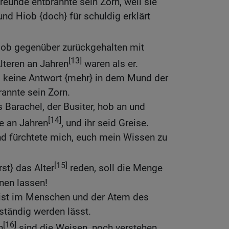
reunde entbrannte sein Zorn, weil sie
nd Hiob {doch} für schuldig erklärt
Hiob gegenüber zurückgehalten mit
[13]
Älteren an Jahren
waren als er.
s keine Antwort {mehr} in dem Mund der
rannte sein Zorn.
 Barachel, der Busiter, hob an und
[14]
te an Jahren
, und ihr seid Greise.
nd fürchtete mich, euch mein Wissen zu
[15]
rst} das Alter
reden, soll die Menge
nen lassen!
eist im Menschen und der Atem des
rständig werden lässt.
[16]
n
sind die Weisen, noch verstehen