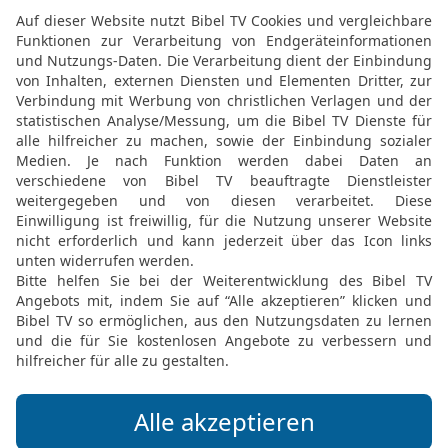
16
Soll ich da warten, we
{und} nicht mehr antwort
17
Auch ich will meiners
mein Wissen verkünden.
18
Denn erfüllt bin ich 
bedrängt mich.
19
Siehe, mein Inneres is
ist; gleich neu {gefüllten
20
Ich muss reden, damit
Lippen auftun und antwo
21
Für keinen werde ich 
[
werde ich schmeicheln!
22
Denn ich verstehe mi
würde mein Schöpfer mic
Elberfelder Bibel 2006, © 2006 SCM R