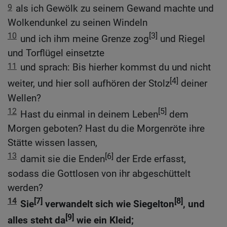
9
als ich Gewölk zu seinem Gewand machte und
Wolkendunkel zu seinen Windeln
10
[3]
und ich ihm meine Grenze zog
und Riegel
und Torflügel einsetzte
11
und sprach: Bis hierher kommst du und nicht
[4]
weiter, und hier soll aufhören der Stolz
deiner
Wellen?
12
[5]
Hast du einmal in deinem Leben
dem
Morgen geboten? Hast du die Morgenröte ihre
Stätte wissen lassen,
13
[6]
damit sie die Enden
der Erde erfasst,
sodass die Gottlosen von ihr abgeschüttelt
werden?
14
[7]
[8]
Sie
verwandelt sich wie Siegelton
, und
[9]
alles steht da
wie ein Kleid;