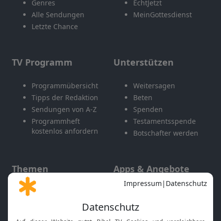
Genres
EchtJetzt
Alle Sendungen
MeinGottesdienst
Letzte Chance
TV Programm
Unterstützen
Programmübersicht
Weitersagen
Tipps der Redaktion
Beten
Sendungen von A-Z
Spenden
Programmheft
Testamentsspende
kostenlos anfordern
Botschafter werden
Themen
Apps & Angebote
Gott und Bibel erklärt
Newsletter
Feiertage
Mobile App
Interviews
Kids App