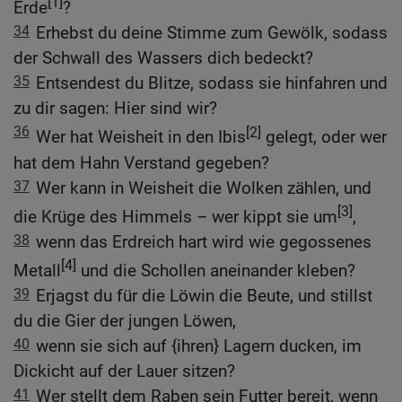
[1]
Erde
?
34
Erhebst du deine Stimme zum Gewölk, sodass
der Schwall des Wassers dich bedeckt?
35
Entsendest du Blitze, sodass sie hinfahren und
zu dir sagen: Hier sind wir?
36
[2]
Wer hat Weisheit in den Ibis
gelegt, oder wer
hat dem Hahn Verstand gegeben?
37
Wer kann in Weisheit die Wolken zählen, und
[3]
die Krüge des Himmels – wer kippt sie um
,
38
wenn das Erdreich hart wird wie gegossenes
[4]
Metall
und die Schollen aneinander kleben?
39
Erjagst du für die Löwin die Beute, und stillst
du die Gier der jungen Löwen,
40
wenn sie sich auf {ihren} Lagern ducken, im
Dickicht auf der Lauer sitzen?
41
Wer stellt dem Raben sein Futter bereit, wenn