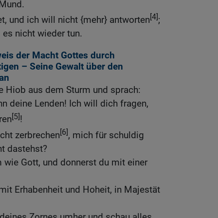
 Mund.
[4]
, und ich will nicht {mehr} antworten
;
 es nicht wieder tun.
eis der Macht Gottes durch
igen – Seine Gewalt über den
an
te Hiob aus dem Sturm und sprach:
n deine Lenden! Ich will dich fragen,
[5]
ren
!
[6]
echt zerbrechen
, mich für schuldig
ht dastehst?
 wie Gott, und donnerst du mit einer
it Erhabenheit und Hoheit, in Majestät
 deines Zornes umher und schau alles