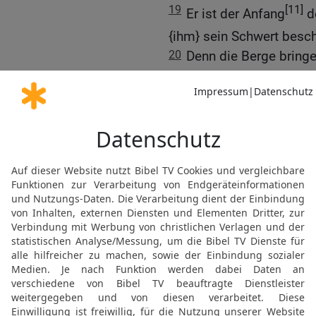
19
[11]
Er ist der Anfang
de
{ihm} sein Schwert besch
20
Denn die Berge bringen
die dort spielen.
21
[1
Unter Lotosbüschen
Sumpf.
22
Die Lotosbüsche, sei
ihn die Bachpappeln.
23
Siehe, der Strom schwi
Er fühlt sich sicher, {se
hervorbricht.
24
{Wer} kann ihm in sein
Nase durchbohren?
25
Ziehst du den Leviata
mit dem Seil seine Zung