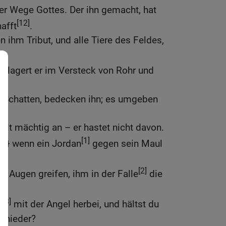
r Wege Gottes. Der ihn gemacht, hat
[12]
afft
.
 ihm Tribut, und alle Tiere des Feldes,
3]
lagert er im Versteck von Rohr und
n Schatten, bedecken ihn; es umgeben
llt mächtig an – er hastet nicht davon.
[1]
lbst} wenn ein Jordan
gegen sein Maul
[2]
e Augen greifen, ihm in der Falle
die
[3]
n
mit der Angel herbei, und hältst du
e nieder?