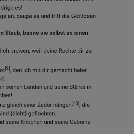
drige es!
e an, beuge es und tritt die Gottlosen
im Staub, banne sie selbst an einen
ich preisen, weil deine Rechte dir zur
[9]
ot
, den ich mit dir gemacht habe!
nd.
 in seinen Lenden und seine Stärke in
ches!
[10]
nz gleich einer Zeder hängen
, die
ind {dicht} geflochten.
nd seine Knochen und seine Gebeine