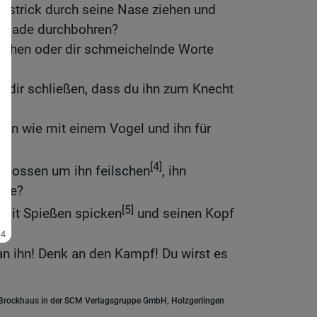
nstrick durch seine Nase ziehen und
nnlade durchbohren?
flehen oder dir schmeichelnde Worte
t dir schließen, dass du ihn zum Knecht
elen wie mit einem Vogel und ihn für
n?
[4]
enossen um ihn feilschen
, ihn
eute?
[5]
 mit Spießen spicken
und seinen Kopf
n ihn! Denk an den Kampf! Du wirst es
.Brockhaus in der SCM Verlagsgruppe GmbH, Holzgerlingen