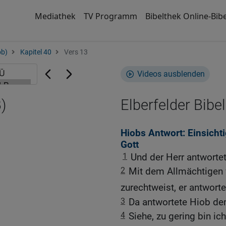
Mediathek
TV Programm
Bibelthek Online-Bibe
ob)
Kapitel 40
Vers 13
Videos ausblenden
)
Elberfelder Bibel
Hiobs Antwort: Einsich
Gott
1
Und der Herr antworte
2
Mit dem Allmächtigen w
zurechtweist, er antwort
3
Da antwortete Hiob de
4
Siehe, zu gering bin ic