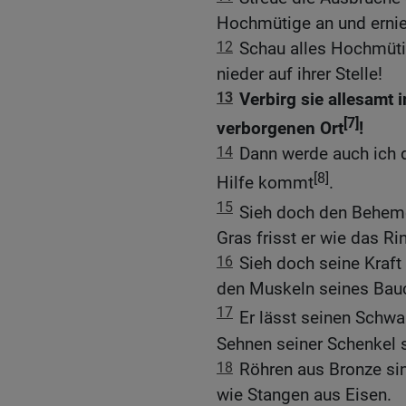
Hochmütige an und ernie
12
Schau alles Hochmütig
nieder auf ihrer Stelle!
13
Verbirg sie allesamt 
[7]
verborgenen Ort
!
14
Dann werde auch ich d
[8]
Hilfe kommt
.
15
Sieh doch den Behem
Gras frisst er wie das Ri
16
Sieh doch seine Kraft
den Muskeln seines Bau
17
Er lässt seinen Schwa
Sehnen seiner Schenkel s
18
Röhren aus Bronze si
wie Stangen aus Eisen.