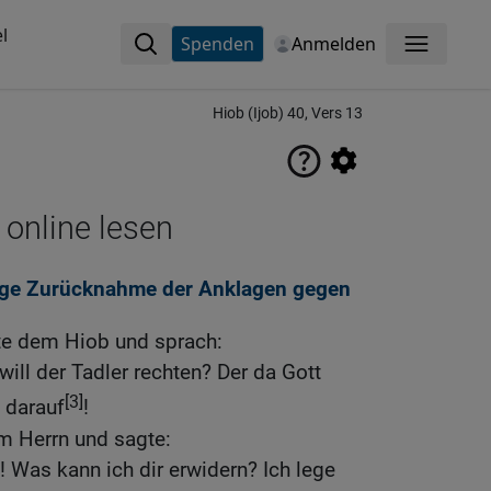
l
Spenden
Anmelden
Menü
Hiob (Ijob) 40, Vers 13
 online lesen
tige Zurücknahme der Anklagen gegen
te dem Hiob und sprach:
ill der Tadler rechten? Der da Gott
[3]
e darauf
!
m Herrn und sagte:
h! Was kann ich dir erwidern? Ich lege