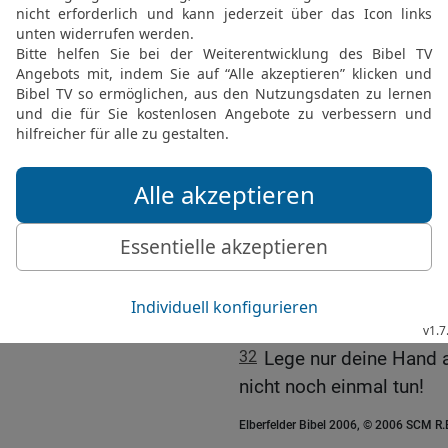
26
Kannst du einen Binse
mit einem Dorn seine Ki
27
Wird er dich lange an
geben?
28
Wird er einen Bund mi
nimmst für ewig?
29
Willst du mit ihm spi
deine Mädchen anbinde
30
Werden die Handelsg
verteilen unter die Kaufl
31
Kannst du seine Haut
mit der Fischharpune?
32
Lege nur deine Hand a
nicht noch einmal tun!
Elberfelder Bibel 2006, © 2006 SCM R