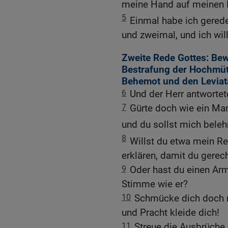
meine Hand auf meinen
5
Einmal habe ich geredet
und zweimal, und ich will
Zweite Rede Gottes: Bew
Bestrafung der Hochmüt
Behemot und den Leviat
6
Und der Herr antworte
7
Gürte doch wie ein Man
und du sollst mich beleh
8
Willst du etwa mein R
erklären, damit du gerec
9
Oder hast du einen Arm
Stimme wie er?
10
Schmücke dich doch m
und Pracht kleide dich!
11
Streue die Ausbrüche