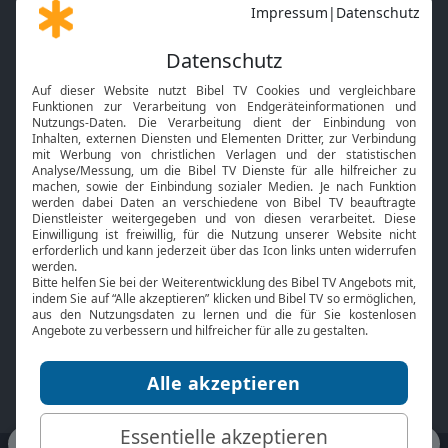
Gott und Bibel erklärt
Newsletter
Feiertage
Mobile App
Interviews
Kids App
Neuigkeiten
Smart TV
HbbTV
Bibelthek Online-Bibel
Nächster Gottesdienst
Bibel TV
Service
Über uns
Kontakt
Jobs
TV-Empfang
Presse
FAQ
Mediadaten