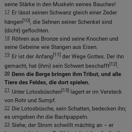
seine Stärke in den Muskeln seines Bauches!
17
Er lässt seinen Schwanz gleich einer Zeder
[10]
hängen
, die Sehnen seiner Schenkel sind
{dicht} geflochten.
18
Röhren aus Bronze sind seine Knochen und
seine Gebeine wie Stangen aus Eisen.
19
[11]
Er ist der Anfang
der Wege Gottes. Der ihn
[12]
gemacht, hat {ihm} sein Schwert beschafft
.
20
Denn die Berge bringen ihm Tribut, und alle
Tiere des Feldes, die dort spielen.
21
[13]
Unter Lotosbüschen
lagert er im Versteck
von Rohr und Sumpf.
22
Die Lotosbüsche, sein Schatten, bedecken ihn;
es umgeben ihn die Bachpappeln.
23
Siehe, der Strom schwillt mächtig an – er