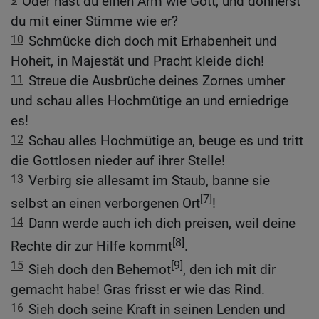
Oder hast du einen Arm wie Gott, und donnerst
du mit einer Stimme wie er?
10
Schmücke dich doch mit Erhabenheit und
Hoheit, in Majestät und Pracht kleide dich!
11
Streue die Ausbrüche deines Zornes umher
und schau alles Hochmütige an und erniedrige
es!
12
Schau alles Hochmütige an, beuge es und tritt
die Gottlosen nieder auf ihrer Stelle!
13
Verbirg sie allesamt im Staub, banne sie
[7]
selbst an einen verborgenen Ort
!
14
Dann werde auch ich dich preisen, weil deine
[8]
Rechte dir zur Hilfe kommt
.
15
[9]
Sieh doch den Behemot
, den ich mit dir
gemacht habe! Gras frisst er wie das Rind.
16
Sieh doch seine Kraft in seinen Lenden und