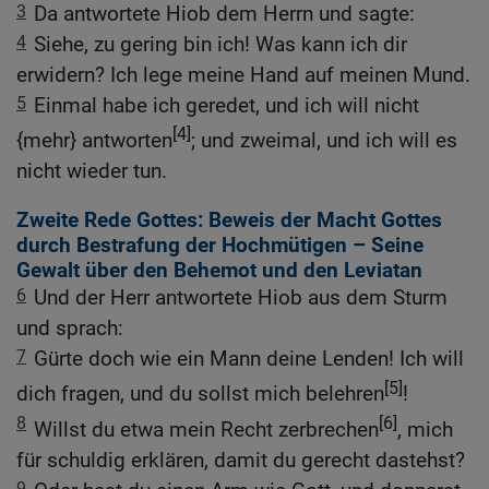
3
Da antwortete Hiob dem Herrn und sagte:
4
Siehe, zu gering bin ich! Was kann ich dir
erwidern? Ich lege meine Hand auf meinen Mund.
5
Einmal habe ich geredet, und ich will nicht
[4]
{mehr} antworten
; und zweimal, und ich will es
nicht wieder tun.
Zweite Rede Gottes: Beweis der Macht Gottes
durch Bestrafung der Hochmütigen – Seine
Gewalt über den Behemot und den Leviatan
6
Und der Herr antwortete Hiob aus dem Sturm
und sprach:
7
Gürte doch wie ein Mann deine Lenden! Ich will
[5]
dich fragen, und du sollst mich belehren
!
8
[6]
Willst du etwa mein Recht zerbrechen
, mich
für schuldig erklären, damit du gerecht dastehst?
9