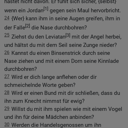
hastet nicht davon. Er fühlt sich sicher, {selbst}
[1]
wenn ein Jordan
gegen sein Maul hervorbricht.
24
{Wer} kann ihm in seine Augen greifen, ihm in
[2]
der Falle
die Nase durchbohren?
25
[3]
Ziehst du den Leviatan
mit der Angel herbei,
und hältst du mit dem Seil seine Zunge nieder?
26
Kannst du einen Binsenstrick durch seine
Nase ziehen und mit einem Dorn seine Kinnlade
durchbohren?
27
Wird er dich lange anflehen oder dir
schmeichelnde Worte geben?
28
Wird er einen Bund mit dir schließen, dass du
ihn zum Knecht nimmst für ewig?
29
Willst du mit ihm spielen wie mit einem Vogel
und ihn für deine Mädchen anbinden?
30
Werden die Handelsgenossen um ihn