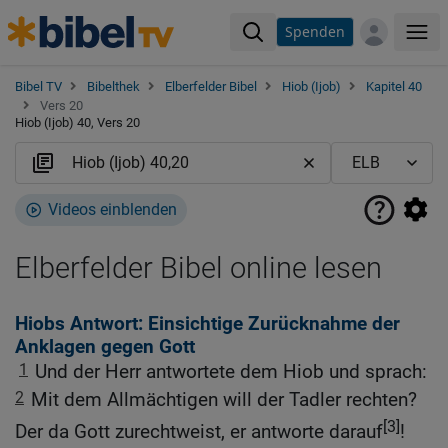
Spenden
Me
Bibel TV
Bibelthek
Elberfelder Bibel
Hiob (Ijob)
Kapitel 40
Vers 20
Hiob (Ijob) 40, Vers 20
Videos einblenden
Elberfelder Bibel online lesen
Hiobs Antwort: Einsichtige Zurücknahme der
Anklagen gegen Gott
1
Und der Herr antwortete dem Hiob und sprach:
2
Mit dem Allmächtigen will der Tadler rechten?
[3]
Der da Gott zurechtweist, er antworte darauf
!