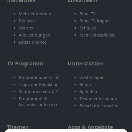
Mehr entdecken
Bibel TV
Exklusiv
Bibel TV Impuls
Genres
EchtJetzt
Alle Sendungen
MeinGottesdienst
Letzte Chance
TV Programm
Unterstützen
Programmübersicht
Weitersagen
Tipps der Redaktion
Beten
Sendungen von A-Z
Spenden
Programmheft
Testamentsspende
kostenlos anfordern
Botschafter werden
Themen
Apps & Angebote