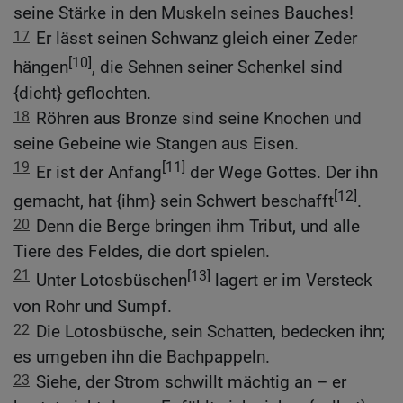
seine Stärke in den Muskeln seines Bauches!
17
Er lässt seinen Schwanz gleich einer Zeder
[10]
hängen
, die Sehnen seiner Schenkel sind
{dicht} geflochten.
18
Röhren aus Bronze sind seine Knochen und
seine Gebeine wie Stangen aus Eisen.
19
[11]
Er ist der Anfang
der Wege Gottes. Der ihn
[12]
gemacht, hat {ihm} sein Schwert beschafft
.
20
Denn die Berge bringen ihm Tribut, und alle
Tiere des Feldes, die dort spielen.
21
[13]
Unter Lotosbüschen
lagert er im Versteck
von Rohr und Sumpf.
22
Die Lotosbüsche, sein Schatten, bedecken ihn;
es umgeben ihn die Bachpappeln.
23
Siehe, der Strom schwillt mächtig an – er