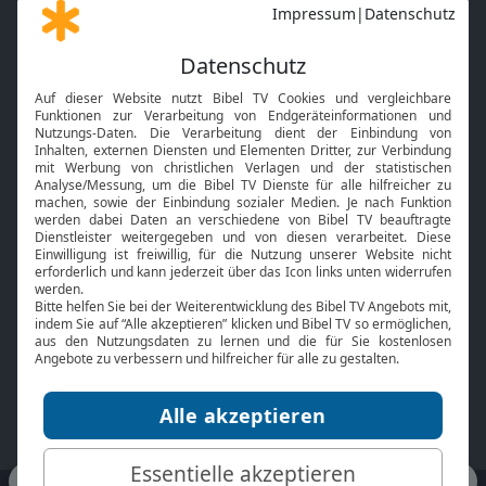
Gott und Bibel erklärt
Newsletter
Feiertage
Mobile App
Interviews
Kids App
Neuigkeiten
Smart TV
HbbTV
Bibelthek Online-Bibel
Nächster Gottesdienst
Bibel TV
Service
Über uns
Kontakt
Jobs
TV-Empfang
Presse
FAQ
Mediadaten