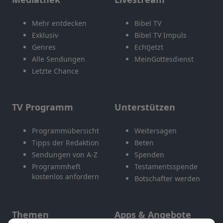
Mehr entdecken
Bibel TV
Exklusiv
Bibel TV Impuls
Genres
EchtJetzt
Alle Sendungen
MeinGottesdienst
Letzte Chance
TV Programm
Unterstützen
Programmübersicht
Weitersagen
Tipps der Redaktion
Beten
Sendungen von A-Z
Spenden
Programmheft
Testamentsspende
kostenlos anfordern
Botschafter werden
Themen
Apps & Angebote