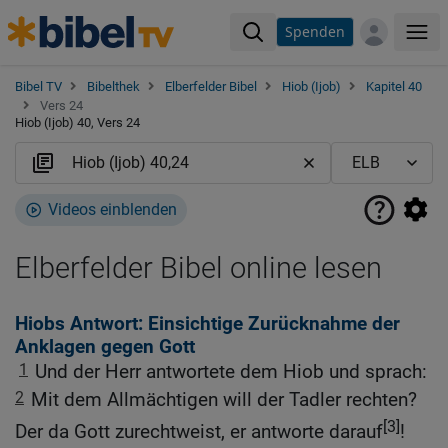
Spenden
Me
Bibel TV
Bibelthek
Elberfelder Bibel
Hiob (Ijob)
Kapitel 40
Vers 24
Hiob (Ijob) 40, Vers 24
Videos einblenden
Elberfelder Bibel online lesen
Hiobs Antwort: Einsichtige Zurücknahme der
Anklagen gegen Gott
1
Und der Herr antwortete dem Hiob und sprach:
2
Mit dem Allmächtigen will der Tadler rechten?
[3]
Der da Gott zurechtweist, er antworte darauf
!