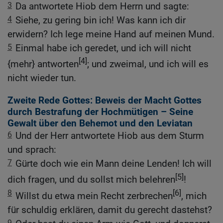
3
Da antwortete Hiob dem Herrn und sagte:
4
Siehe, zu gering bin ich! Was kann ich dir
erwidern? Ich lege meine Hand auf meinen Mund.
5
Einmal habe ich geredet, und ich will nicht
[4]
{mehr} antworten
; und zweimal, und ich will es
nicht wieder tun.
Zweite Rede Gottes: Beweis der Macht Gottes
durch Bestrafung der Hochmütigen – Seine
Gewalt über den Behemot und den Leviatan
6
Und der Herr antwortete Hiob aus dem Sturm
und sprach:
7
Gürte doch wie ein Mann deine Lenden! Ich will
[5]
dich fragen, und du sollst mich belehren
!
8
[6]
Willst du etwa mein Recht zerbrechen
, mich
für schuldig erklären, damit du gerecht dastehst?
9