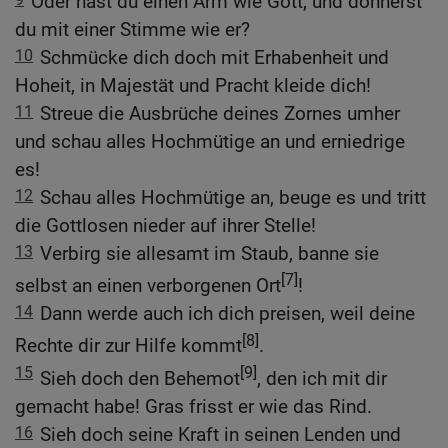
Oder hast du einen Arm wie Gott, und donnerst
du mit einer Stimme wie er?
10
Schmücke dich doch mit Erhabenheit und
Hoheit, in Majestät und Pracht kleide dich!
11
Streue die Ausbrüche deines Zornes umher
und schau alles Hochmütige an und erniedrige
es!
12
Schau alles Hochmütige an, beuge es und tritt
die Gottlosen nieder auf ihrer Stelle!
13
Verbirg sie allesamt im Staub, banne sie
[7]
selbst an einen verborgenen Ort
!
14
Dann werde auch ich dich preisen, weil deine
[8]
Rechte dir zur Hilfe kommt
.
15
[9]
Sieh doch den Behemot
, den ich mit dir
gemacht habe! Gras frisst er wie das Rind.
16
Sieh doch seine Kraft in seinen Lenden und