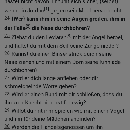
hastet nicht davon. Er fühlt sich sicher, {selbst}
[1]
wenn ein Jordan
gegen sein Maul hervorbricht.
24
{Wer} kann ihm in seine Augen greifen, ihm in
[2]
der Falle
die Nase durchbohren?
25
[3]
Ziehst du den Leviatan
mit der Angel herbei,
und hältst du mit dem Seil seine Zunge nieder?
26
Kannst du einen Binsenstrick durch seine
Nase ziehen und mit einem Dorn seine Kinnlade
durchbohren?
27
Wird er dich lange anflehen oder dir
schmeichelnde Worte geben?
28
Wird er einen Bund mit dir schließen, dass du
ihn zum Knecht nimmst für ewig?
29
Willst du mit ihm spielen wie mit einem Vogel
und ihn für deine Mädchen anbinden?
30
Werden die Handelsgenossen um ihn