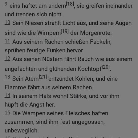
9
[18]
eins haftet am andern
, sie greifen ineinander
und trennen sich nicht.
10
Sein Niesen strahlt Licht aus, und seine Augen
[19]
sind wie die Wimpern
der Morgenröte.
11
Aus seinem Rachen schießen Fackeln,
sprühen feurige Funken hervor.
12
Aus seinen Nüstern fährt Rauch wie aus einem
[20]
angefachten und glühenden Kochtopf
.
13
[21]
Sein Atem
entzündet Kohlen, und eine
Flamme fährt aus seinem Rachen.
14
In seinem Hals wohnt Stärke, und vor ihm
hüpft die Angst her.
15
Die Wampen seines Fleisches haften
zusammen, sind ihm fest angegossen,
unbeweglich.