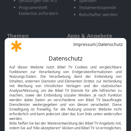
Sendungen von A-Z
Spenden
Programmheft
Testamentsspende
kostenlos anfordern
Botschafter werden
Themen
Apps & Angebote
Gott und Bibel erklärt
Newsletter
Feiertage
Mobile App
Interviews
Kids App
Neuigkeiten
Smart TV
HbbTV
Bibelthek Online-Bibel
Nächster Gottesdienst
Bibel TV
Service
Über uns
Kontakt