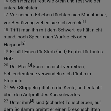
16
Sein Herz ist fest wie Stein und fest wie der
untere Mühlstein.
17
Vor seinem Erheben fürchten sich Machthaber,
[1]
vor Bestürzung ziehen sie sich zurück
.
18
Trifft man ihn mit dem Schwert, es hält nicht
stand, noch Speer, noch Wurfspieß oder
[2]
Harpune
.
19
Er hält Eisen für Stroh {und} Kupfer für faules
Holz.
20
[3]
Der Pfeil
kann ihn nicht vertreiben,
Schleudersteine verwandeln sich für ihn in
Stoppeln.
21
Wie Stoppeln gilt ihm die Keule, und er lacht
über den Aufprall des Kurzschwertes.
22
[4]
Unter ihm
sind {scharfe} Tonscherben, auf
dem Schlamm breitet er einen Dreschschlitten