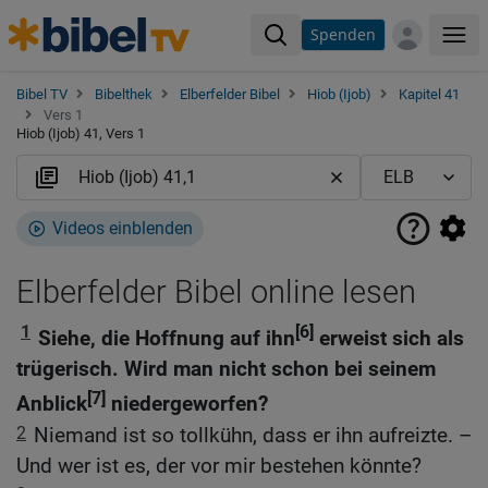
Spenden
Me
Bibel TV
Bibelthek
Elberfelder Bibel
Hiob (Ijob)
Kapitel 41
Vers 1
Hiob (Ijob) 41, Vers 1
Videos einblenden
Elberfelder Bibel online lesen
1
[6]
Siehe, die Hoffnung auf ihn
erweist sich als
trügerisch. Wird man nicht schon bei seinem
[7]
Anblick
niedergeworfen?
2
Niemand ist so tollkühn, dass er ihn aufreizte. –
Und wer ist es, der vor mir bestehen könnte?