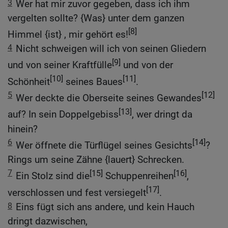
3
Wer hat mir zuvor gegeben, dass ich ihm
vergelten sollte? {Was} unter dem ganzen
[8]
Himmel {ist} , mir gehört es!
4
Nicht schweigen will ich von seinen Gliedern
[9]
und von seiner Kraftfülle
und von der
[10]
[11]
Schönheit
seines Baues
.
5
[12]
Wer deckte die Oberseite seines Gewandes
[13]
auf? In sein Doppelgebiss
, wer dringt da
hinein?
6
[14]
Wer öffnete die Türflügel seines Gesichts
?
Rings um seine Zähne {lauert} Schrecken.
7
[15]
[16]
Ein Stolz sind die
Schuppenreihen
,
[17]
verschlossen und fest versiegelt
.
8
Eins fügt sich ans andere, und kein Hauch
dringt dazwischen,