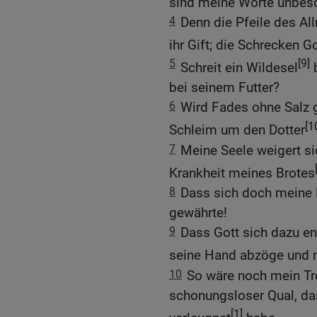
sind meine Worte unbes
4
Denn die Pfeile des All
ihr Gift; die Schrecken G
5
[9]
Schreit ein Wildesel
b
bei seinem Futter?
6
Wird Fades ohne Salz
[1
Schleim um den Dotter
7
Meine Seele weigert sic
Krankheit meines Brotes
8
Dass sich doch meine B
gewährte!
9
Dass Gott sich dazu en
seine Hand abzöge und m
10
So wäre noch mein Tro
schonungsloser Qual, das
[1]