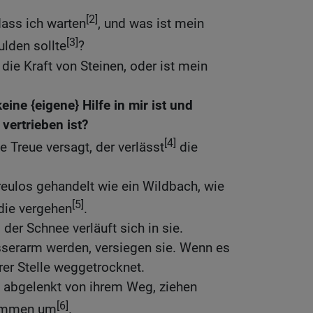
[2]
dass ich warten
, und was ist mein
[3]
lden sollte
?
 die Kraft von Steinen, oder ist mein
keine {eigene} Hilfe in mir ist und
 vertrieben ist?
[4]
 Treue versagt, der verlässt
die
.
eulos gehandelt wie ein Wildbach, wie
[5]
die vergehen
.
 der Schnee verläuft sich in sie.
sserarm werden, versiegen sie. Wenn es
hrer Stelle weggetrocknet.
abgelenkt von ihrem Weg, ziehen
[6]
kommen um
.