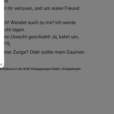
den!
et ihr verlosen, und um euren Freund
euch! Wendet euch zu mir! Ich werde
sicht lügen.
kein Unrecht geschieht! Ja, kehrt um,
[10]
ht
!
 meiner Zunge? Oder sollte mein Gaumen
.Brockhaus in der SCM Verlagsgruppe GmbH, Holzgerlingen