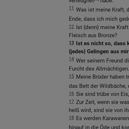
verleugnet
habe.
11
Was ist meine Kraft, 
Ende, dass ich mich gedu
12
Ist {denn} meine Kraft
Fleisch aus Bronze?
13
Ist es nicht so, dass 
{jedes} Gelingen aus mir
14
Wer seinem Freund die
Furcht des Allmächtigen
15
Meine Brüder haben tr
das Bett der Wildbäche, 
16
Sie sind trübe von Eis,
17
Zur Zeit, wenn sie wa
heiß wird, sind sie von i
18
Es werden Karawanen 
hinauf in die Öde und 