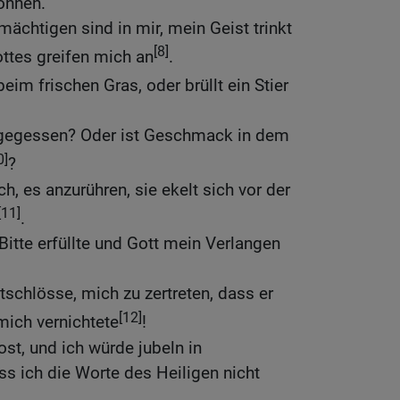
onnen.
mächtigen sind in mir, mein Geist trinkt
[8]
ottes greifen mich an
.
eim frischen Gras, oder brüllt ein Stier
 gegessen? Oder ist Geschmack in dem
0]
?
h, es anzurühren, sie ekelt sich vor der
[11]
.
itte erfüllte und Gott mein Verlangen
tschlösse, mich zu zertreten, dass er
[12]
ich vernichtete
!
st, und ich würde jubeln in
s ich die Worte des Heiligen nicht