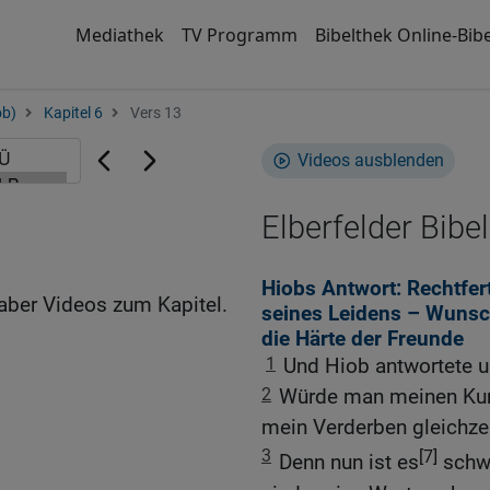
Mediathek
TV Programm
Bibelthek Online-Bibe
ob)
Kapitel 6
Vers 13
Videos ausblenden
Elberfelder Bibel
Hiobs Antwort: Rechtfer
aber Videos zum Kapitel.
seines Leidens – Wunsc
die Härte der Freunde
1
Und Hiob antwortete u
2
Würde man meinen Ku
mein Verderben gleichzei
3
[7]
Denn nun ist es
schwe