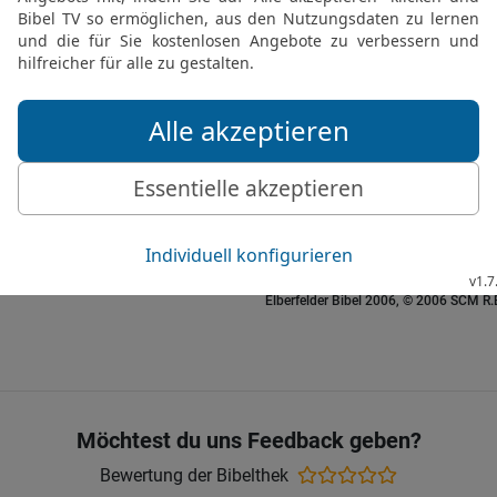
Reden eines Verzweifeln
27
Sogar eine Waise würd
würdet ihr feilschen.
28
Und nun, entschließt 
euch doch nicht ins Ange
29
Kehrt doch um, damit 
noch bin ich hier im Rec
30
Ist etwa Unrecht auf
Verderben nicht spüren?
Elberfelder Bibel 2006, © 2006 SCM R
Möchtest du uns Feedback geben?
Bewertung der Bibelthek