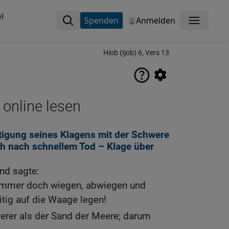
l
Spenden
Anmelden
Menü
Hiob (Ijob) 6, Vers 13
 online lesen
tigung seines Klagens mit der Schwere
h nach schnellem Tod – Klage über
nd sagte:
mmer doch wiegen, abwiegen und
tig auf die Waage legen!
rer als der Sand der Meere; darum