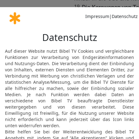
19
Die Karawanen von Te
von Saba hofften auf sie
20
Sie wurden beschämt, w
kamen hin und wurden z
21
[8]
So seid ihr
jetzt für
Schreckliches und fürcht
22
Habe ich etwa gesagt
von eurem Vermögen
23
und befreit mich aus 
mich aus der Hand der G
24
Belehrt mich, so will 
worin ich geirrt habe!
25
Wie könnten aufrichti
die Zurechtweisung von 
26
Gedenkt ihr, Worte zu