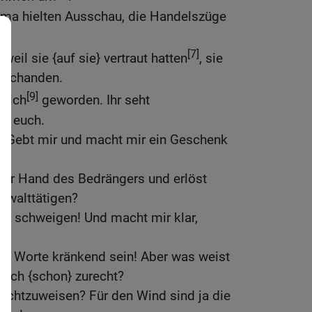
ma hielten Ausschau, die Handelszüge
.
[7]
eil sie {auf sie} vertraut hatten
, sie
uschanden.
[9]
 mich
geworden. Ihr seht
et euch.
: Gebt mir und macht mir ein Geschenk
der Hand des Bedrängers und erlöst
ewalttätigen?
ich schweigen! Und macht mir klar,
ge Worte kränkend sein! Aber was weist
euch {schon} zurecht?
rechtzuweisen? Für den Wind sind ja die