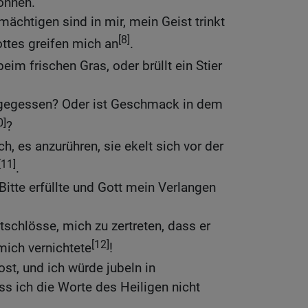
onnen.
mächtigen sind in mir, mein Geist trinkt
[8]
ottes greifen mich an
.
eim frischen Gras, oder brüllt ein Stier
 gegessen? Oder ist Geschmack in dem
0]
?
h, es anzurühren, sie ekelt sich vor der
[11]
.
itte erfüllte und Gott mein Verlangen
tschlösse, mich zu zertreten, dass er
[12]
ich vernichtete
!
st, und ich würde jubeln in
s ich die Worte des Heiligen nicht