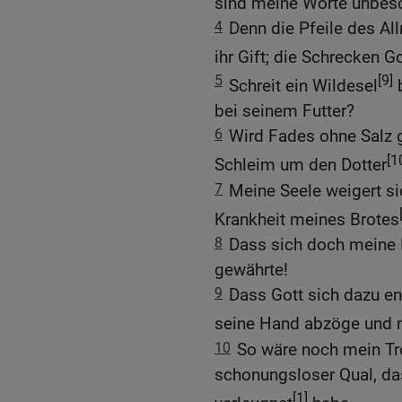
sind meine Worte unbes
4
Denn die Pfeile des All
ihr Gift; die Schrecken G
5
[9]
Schreit ein Wildesel
b
bei seinem Futter?
6
Wird Fades ohne Salz
[1
Schleim um den Dotter
7
Meine Seele weigert sic
Krankheit meines Brotes
8
Dass sich doch meine B
gewährte!
9
Dass Gott sich dazu en
seine Hand abzöge und m
10
So wäre noch mein Tro
schonungsloser Qual, das
[1]