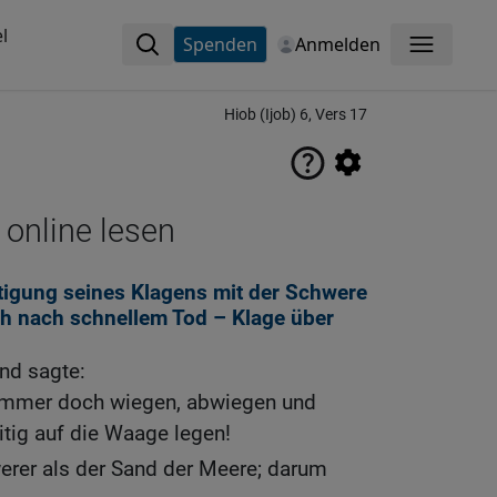
l
Spenden
Anmelden
Menü
Hiob (Ijob) 6, Vers 17
 online lesen
tigung seines Klagens mit der Schwere
h nach schnellem Tod – Klage über
nd sagte:
mmer doch wiegen, abwiegen und
tig auf die Waage legen!
rer als der Sand der Meere; darum