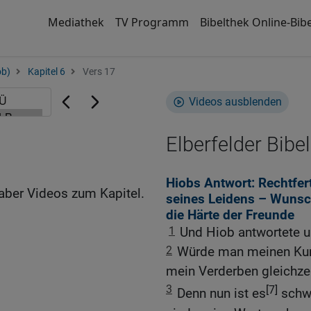
Mediathek
TV Programm
Bibelthek Online-Bibe
ob)
Kapitel 6
Vers 17
Videos ausblenden
Elberfelder Bibel
Hiobs Antwort: Rechtfer
aber Videos zum Kapitel.
seines Leidens – Wunsc
die Härte der Freunde
1
Und Hiob antwortete u
2
Würde man meinen Ku
mein Verderben gleichzei
3
[7]
Denn nun ist es
schwe