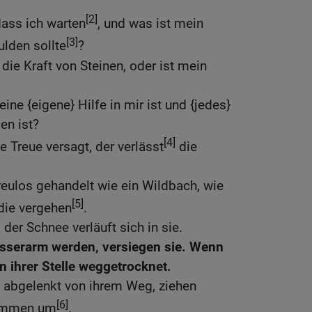
[2]
dass ich warten
, und was ist mein
[3]
lden sollte
?
 die Kraft von Steinen, oder ist mein
eine {eigene} Hilfe in mir ist und {jedes}
en ist?
[4]
 Treue versagt, der verlässt
die
.
eulos gehandelt wie ein Wildbach, wie
[5]
die vergehen
.
 der Schnee verläuft sich in sie.
asserarm werden, versiegen sie. Wenn
on ihrer Stelle weggetrocknet.
abgelenkt von ihrem Weg, ziehen
[6]
kommen um
.