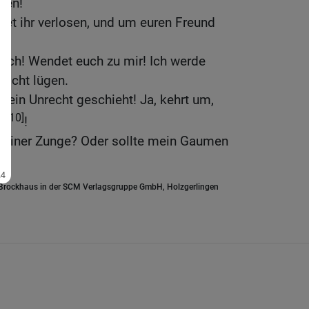
den!
et ihr verlosen, und um euren Freund
euch! Wendet euch zu mir! Ich werde
sicht lügen.
kein Unrecht geschieht! Ja, kehrt um,
[10]
ht
!
 meiner Zunge? Oder sollte mein Gaumen
.Brockhaus in der SCM Verlagsgruppe GmbH, Holzgerlingen