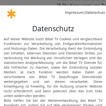
19
Die Karawanen von Te
von Saba hofften auf sie
20
Sie wurden beschämt, w
kamen hin und wurden z
21
[8]
So seid ihr
jetzt für
Schreckliches und fürcht
22
Habe ich etwa gesagt
von eurem Vermögen
23
und befreit mich aus 
mich aus der Hand der G
24
Belehrt mich, so will 
worin ich geirrt habe!
25
Wie könnten aufrichti
die Zurechtweisung von 
26
Gedenkt ihr, Worte zu