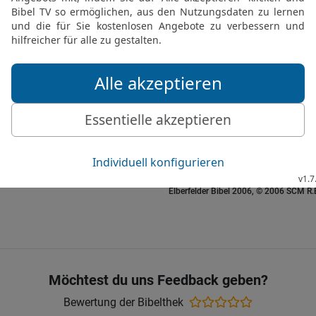
Reden eines Verzweifeln
27
Sogar eine Waise würd
würdet ihr feilschen.
28
Und nun, entschließt 
euch doch nicht ins Ange
29
Kehrt doch um, damit 
noch bin ich hier im Rec
30
Ist etwa Unrecht auf
Verderben nicht spüren?
Elberfelder Bibel 2006, © 2006 SCM R
Möchtest du uns Feedback geben?
Bewertung der Bibelthek