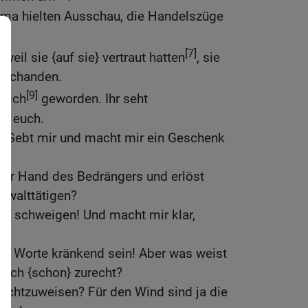
ma hielten Ausschau, die Handelszüge
.
[7]
eil sie {auf sie} vertraut hatten
, sie
uschanden.
[9]
 mich
geworden. Ihr seht
et euch.
: Gebt mir und macht mir ein Geschenk
der Hand des Bedrängers und erlöst
ewalttätigen?
ich schweigen! Und macht mir klar,
ge Worte kränkend sein! Aber was weist
euch {schon} zurecht?
rechtzuweisen? Für den Wind sind ja die