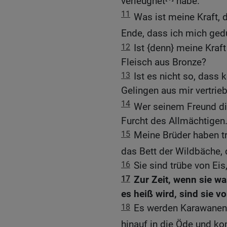
verleugnet
habe.
11
Was ist meine Kraft, 
Ende, dass ich mich gedu
12
Ist {denn} meine Kraft
Fleisch aus Bronze?
13
Ist es nicht so, dass k
Gelingen aus mir vertrieb
14
Wer seinem Freund die
Furcht des Allmächtigen
15
Meine Brüder haben tr
das Bett der Wildbäche, 
16
Sie sind trübe von Eis,
17
Zur Zeit, wenn sie w
es heiß wird, sind sie v
18
Es werden Karawanen 
hinauf in die Öde und 