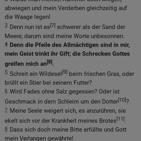
abwiegen und mein Verderben gleichzeitig auf
die Waage legen!
3
[7]
Denn nun ist es
schwerer als der Sand der
Meere; darum sind meine Worte unbesonnen.
4
Denn die Pfeile des Allmächtigen sind in mir,
mein Geist trinkt ihr Gift; die Schrecken Gottes
[8]
greifen mich an
.
5
[9]
Schreit ein Wildesel
beim frischen Gras, oder
brüllt ein Stier bei seinem Futter?
6
Wird Fades ohne Salz gegessen? Oder ist
[10]
Geschmack in dem Schleim um den Dotter
?
7
Meine Seele weigert sich, es anzurühren, sie
[11]
ekelt sich vor der Krankheit meines Brotes
.
8
Dass sich doch meine Bitte erfüllte und Gott
mein Verlangen gewährte!