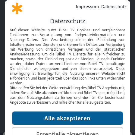
Gott und Bibel erklärt
Newsletter
Feiertage
Mobile App
Interviews
Kids App
Neuigkeiten
Smart TV
HbbTV
Bibelthek Online-Bibel
Nächster Gottesdienst
Bibel TV
Service
Über uns
Kontakt
Jobs
TV-Empfang
Presse
FAQ
Mediadaten