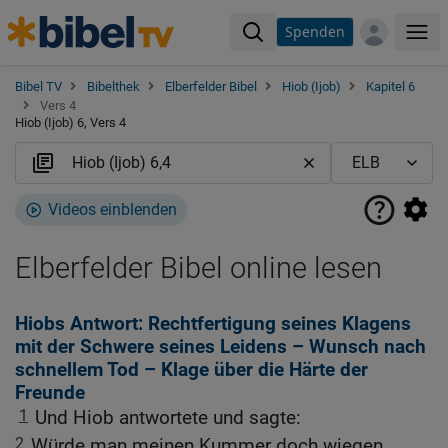
Spenden
Me
Bibel TV
Bibelthek
Elberfelder Bibel
Hiob (Ijob)
Kapitel 6
Vers 4
Hiob (Ijob) 6, Vers 4
Videos einblenden
Elberfelder Bibel online lesen
Hiobs Antwort: Rechtfertigung seines Klagens
mit der Schwere seines Leidens – Wunsch nach
schnellem Tod – Klage über die Härte der
Freunde
1
Und Hiob antwortete und sagte:
2
Würde man meinen Kummer doch wiegen,