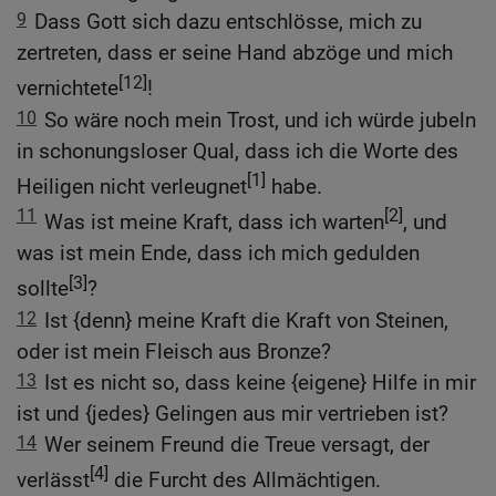
9
Dass Gott sich dazu entschlösse, mich zu
zertreten, dass er seine Hand abzöge und mich
[12]
vernichtete
!
10
So wäre noch mein Trost, und ich würde jubeln
in schonungsloser Qual, dass ich die Worte des
[1]
Heiligen nicht verleugnet
habe.
11
[2]
Was ist meine Kraft, dass ich warten
, und
was ist mein Ende, dass ich mich gedulden
[3]
sollte
?
12
Ist {denn} meine Kraft die Kraft von Steinen,
oder ist mein Fleisch aus Bronze?
13
Ist es nicht so, dass keine {eigene} Hilfe in mir
ist und {jedes} Gelingen aus mir vertrieben ist?
14
Wer seinem Freund die Treue versagt, der
[4]
verlässt
die Furcht des Allmächtigen.