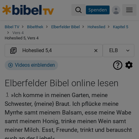
Spenden
Me
Bibel TV
Bibelthek
Elberfelder Bibel
Hoheslied
Kapitel 5
Vers 4
Hoheslied 5, Vers 4
Videos einblenden
Elberfelder Bibel online lesen
1
»Ich komme in meinen Garten, meine
Schwester, {meine} Braut. Ich pflücke meine
Myrrhe samt meinem Balsam, esse meine Wabe
samt meinem Honig, trinke meinen Wein samt
meiner Milch. Esst, Freunde, trinkt und berauscht
euch an der Liebe!«