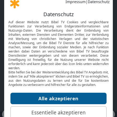
Gott und Bibel erklärt
Newsletter
Feiertage
Mobile App
Interviews
Kids App
Neuigkeiten
Smart TV
HbbTV
Bibelthek Online-Bibel
Nächster Gottesdienst
Bibel TV
Service
Über uns
Kontakt
Jobs
TV-Empfang
Presse
FAQ
Mediadaten