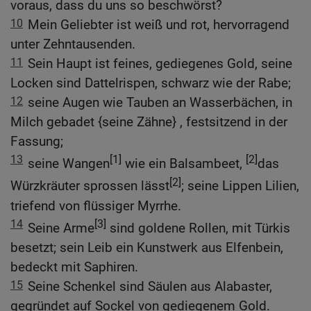
voraus, dass du uns so beschwörst?
10
Mein Geliebter ist weiß und rot, hervorragend
unter Zehntausenden.
11
Sein Haupt ist feines, gediegenes Gold, seine
Locken sind Dattelrispen, schwarz wie der Rabe;
12
seine Augen wie Tauben an Wasserbächen, in
Milch gebadet {seine Zähne} , festsitzend in der
Fassung;
13
[1]
[2]
seine Wangen
wie ein Balsambeet,
das
[2]
Würzkräuter sprossen lässt
; seine Lippen Lilien,
triefend von flüssiger Myrrhe.
14
[3]
Seine Arme
sind goldene Rollen, mit Türkis
besetzt; sein Leib ein Kunstwerk aus Elfenbein,
bedeckt mit Saphiren.
15
Seine Schenkel sind Säulen aus Alabaster,
gegründet auf Sockel von gediegenem Gold.