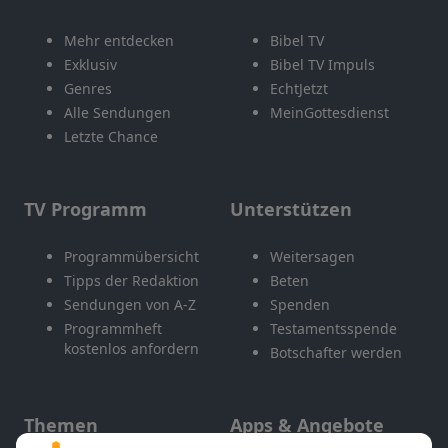
Mehr entdecken
Bibel TV
Exklusiv
Bibel TV Impuls
Genres
EchtJetzt
Alle Sendungen
MeinGottesdienst
Letzte Chance
TV Programm
Unterstützen
Programmübersicht
Weitersagen
Tipps der Redaktion
Beten
Sendungen von A-Z
Spenden
Programmheft
Testamentsspende
kostenlos anfordern
Botschafter werden
Themen
Apps & Angebote