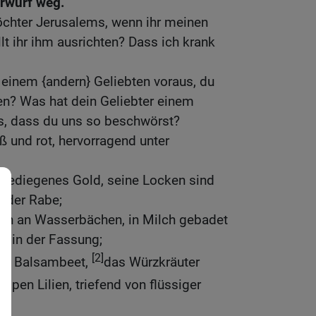
rwurf weg.
öchter Jerusalems, wenn ihr meinen
lt ihr ihm ausrichten? Dass ich krank
 einem {andern} Geliebten voraus, du
en? Was hat dein Geliebter einem
us, dass du uns so beschwörst?
ß und rot, hervorragend unter
, gediegenes Gold, seine Locken sind
e der Rabe;
en an Wasserbächen, in Milch gebadet
nd in der Fassung;
[2]
in Balsambeet,
das Würzkräuter
Lippen Lilien, triefend von flüssiger