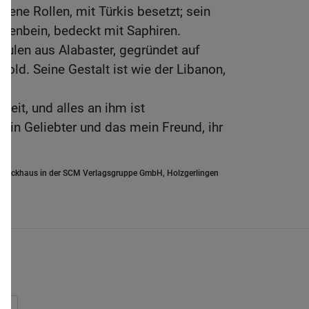
dene Rollen, mit Türkis besetzt; sein
lfenbein, bedeckt mit Saphiren.
äulen aus Alabaster, gegründet auf
ld. Seine Gestalt ist wie der Libanon,
keit, und alles an ihm ist
ein Geliebter und das mein Freund, ihr
.Brockhaus in der SCM Verlagsgruppe GmbH, Holzgerlingen