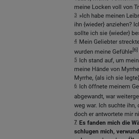
meine Locken voll von T
3
»Ich habe meinen Leibr
ihn {wieder} anziehen? 
sollte ich sie {wieder} 
4
Mein Geliebter streckt
[6]
wurden meine Gefühle
5
Ich stand auf, um mein
meine Hände von Myrrhe 
Myrrhe, {als ich sie legte
6
Ich öffnete meinem Gel
abgewandt, war weiterge
weg war. Ich suchte ihn, d
doch er antwortete mir ni
7
Es fanden mich die Wäc
schlugen mich, verwund