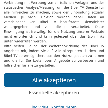
14
[3]
Seine Arme
sind gol
Leib ein Kunstwerk aus E
15
Seine Schenkel sind S
Sockel von gediegenem Go
auserlesen wie Zedern.
16
Sein Gaumen ist Süßig
begehrenswert. Das ist m
Töchter Jerusalems!
Elberfelder Bibel 2006, © 2006 SCM R
Möchtest du uns Feedback geben?
Bewertung der Bibelthek