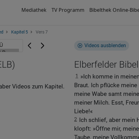
Mediathek
TV Programm
Bibelthek Online-Bibe
ed
Kapitel 5
Vers 7
Videos ausblenden
ELB)
Elberfelder Bibel
1
»Ich komme in meinen 
Braut. Ich pflücke mein
aber Videos zum Kapitel.
meine Wabe samt meinem
meiner Milch. Esst, Freu
Liebe!«
2
Ich schlief, aber mein
klopft: »Öffne mir, mein
Taube, meine Vollkommen