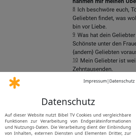
nahmen mir meinen Übe
8
Ich beschwöre euch, T
Geliebten findet, was wol
bin vor Liebe.
9
Was hat dein Geliebter
Schönste unter den Frau
{andern} Geliebten vora
10
Mein Geliebter ist wei
Zehntausenden.
11
Sein Haupt ist feines
Dattelrispen, schwarz wi
12
seine Augen wie Taub
{seine Zähne} , festsitze
13
[1]
seine Wangen
wie e
[2]
sprossen lässt
; seine 
Myrrhe.