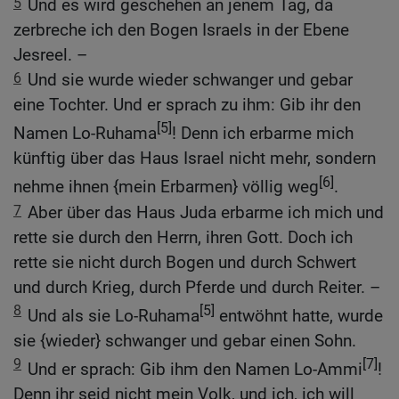
5
Und es wird geschehen an jenem Tag, da
zerbreche ich den Bogen Israels in der Ebene
Jesreel. –
6
Und sie wurde wieder schwanger und gebar
eine Tochter. Und er sprach zu ihm: Gib ihr den
[5]
Namen Lo-Ruhama
! Denn ich erbarme mich
künftig über das Haus Israel nicht mehr, sondern
[6]
nehme ihnen {mein Erbarmen} völlig weg
.
7
Aber über das Haus Juda erbarme ich mich und
rette sie durch den Herrn, ihren Gott. Doch ich
rette sie nicht durch Bogen und durch Schwert
und durch Krieg, durch Pferde und durch Reiter. –
8
[5]
Und als sie Lo-Ruhama
entwöhnt hatte, wurde
sie {wieder} schwanger und gebar einen Sohn.
9
[7]
Und er sprach: Gib ihm den Namen Lo-Ammi
!
Denn ihr seid nicht mein Volk, und ich, ich will