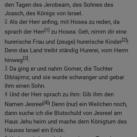
den Tagen des Jerobeam, des Sohnes des
Joasch, des Königs von Israel.
2
Als der Herr anfing, mit Hosea zu reden, da
[1]
sprach der Herr
zu Hosea: Geh, nimm dir eine
[2]
hurerische Frau und {zeuge} hurerische Kinder
!
Denn das Land treibt ständig Hurerei, vom Herrn
[3]
hinweg
.
3
Da ging er und nahm Gomer, die Tochter
Diblajims; und sie wurde schwanger und gebar
ihm einen Sohn.
4
Und der Herr sprach zu ihm: Gib ihm den
[4]
Namen Jesreel
! Denn {nur} ein Weilchen noch,
dann suche ich die Blutschuld von Jesreel am
Haus Jehu heim und mache dem Königtum des
Hauses Israel ein Ende.