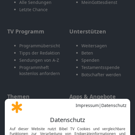
Alle Sendungen
MeinGottesdienst
Letzte Chance
TV Programm
Unterstützen
Programmübersicht
Weitersagen
Tipps der Redaktion
Beten
Sendungen von A-Z
Spenden
Programmheft
Testamentsspende
kostenlos anfordern
Botschafter werden
Themen
Apps & Angebote
Gott und Bibel erklärt
Newsletter
Feiertage
Mobile App
Interviews
Kids App
Neuigkeiten
Smart TV