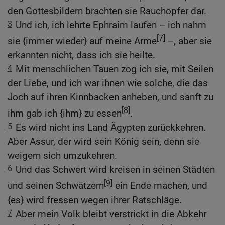
den Gottesbildern brachten sie Rauchopfer dar.
3
Und ich, ich lehrte Ephraim laufen – ich nahm
[7]
sie {immer wieder} auf meine Arme
–, aber sie
erkannten nicht, dass ich sie heilte.
4
Mit menschlichen Tauen zog ich sie, mit Seilen
der Liebe, und ich war ihnen wie solche, die das
Joch auf ihren Kinnbacken anheben, und sanft zu
[8]
ihm gab ich {ihm} zu essen
.
5
Es wird nicht ins Land Ägypten zurückkehren.
Aber Assur, der wird sein König sein, denn sie
weigern sich umzukehren.
6
Und das Schwert wird kreisen in seinen Städten
[9]
und seinen Schwätzern
ein Ende machen, und
{es} wird fressen wegen ihrer Ratschläge.
7
Aber mein Volk bleibt verstrickt in die Abkehr