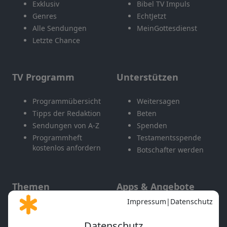
Exklusiv
Bibel TV Impuls
Genres
EchtJetzt
Alle Sendungen
MeinGottesdienst
Letzte Chance
TV Programm
Unterstützen
Programmübersicht
Weitersagen
Tipps der Redaktion
Beten
Sendungen von A-Z
Spenden
Programmheft
Testamentsspende
kostenlos anfordern
Botschafter werden
Themen
Apps & Angebote
Gott und Bibel erklärt
Newsletter
Feiertage
Mobile App