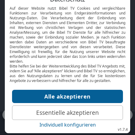
Interviews
Kids App
Neuigkeiten
Smart TV
HbbTV
Bibelthek Online-Bibel
Nächster Gottesdienst
Bibel TV
Service
Über uns
Kontakt
Jobs
TV-Empfang
Presse
FAQ
Mediadaten
bibeltv.de:
Impressum
Datenschutz
Nutzungsbedingungen
Fakten Bibel TV App