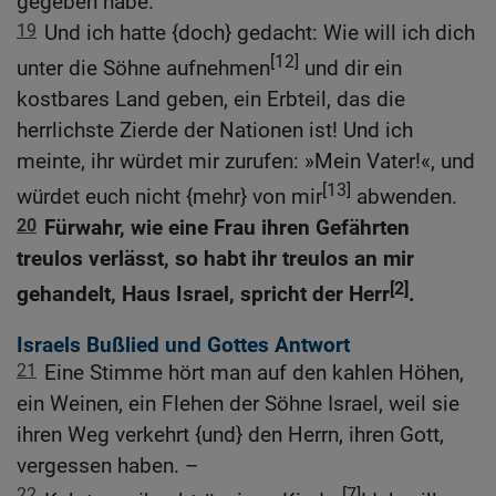
gegeben habe.
19
Und ich hatte {doch} gedacht: Wie will ich dich
[12]
unter die Söhne aufnehmen
und dir ein
kostbares Land geben, ein Erbteil, das die
herrlichste Zierde der Nationen ist! Und ich
meinte, ihr würdet mir zurufen: »Mein Vater!«, und
[13]
würdet euch nicht {mehr} von mir
abwenden.
20
Fürwahr, wie eine Frau ihren Gefährten
treulos verlässt, so habt ihr treulos an mir
[2]
gehandelt, Haus Israel, spricht der Herr
.
Israels Bußlied und Gottes Antwort
21
Eine Stimme hört man auf den kahlen Höhen,
ein Weinen, ein Flehen der Söhne Israel, weil sie
ihren Weg verkehrt {und} den Herrn, ihren Gott,
vergessen haben. –
22
[7]