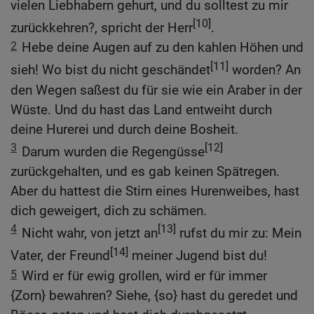
vielen Liebhabern gehurt, und du solltest zu mir
[10]
zurückkehren?, spricht der Herr
.
2
Hebe deine Augen auf zu den kahlen Höhen und
[11]
sieh! Wo bist du nicht geschändet
worden? An
den Wegen saßest du für sie wie ein Araber in der
Wüste. Und du hast das Land entweiht durch
deine Hurerei und durch deine Bosheit.
3
[12]
Darum wurden die Regengüsse
zurückgehalten, und es gab keinen Spätregen.
Aber du hattest die Stirn eines Hurenweibes, hast
dich geweigert, dich zu schämen.
4
[13]
Nicht wahr, von jetzt an
rufst du mir zu: Mein
[14]
Vater, der Freund
meiner Jugend bist du!
5
Wird er für ewig grollen, wird er für immer
{Zorn} bewahren? Siehe, {so} hast du geredet und