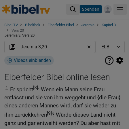
Spenden
Me
Bibel TV
Bibelthek
Elberfelder Bibel
Jeremia
Kapitel 3
Vers 20
Jeremia 3, Vers 20
Videos einblenden
Elberfelder Bibel online lesen
1
[8]
Er spricht
: Wenn ein Mann seine Frau
entlässt und sie von ihm weggeht und {die Frau}
eines anderen Mannes wird, darf sie wieder zu
[9]
ihm zurückkehren
? Würde dieses Land nicht
ganz und gar entweiht werden? Du aber hast mit