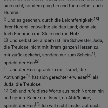
sich nicht, sondern ging hin und trieb selbst auch
Hurerei.
9
[18]
Und es geschah, durch die Leichtfertigkeit
ihrer Hurerei, entweihte sie das Land; denn sie
trieb Ehebruch mit Stein und mit Holz.
10
Und selbst bei alldem ist ihre Schwester Juda,
die Treulose, nicht mit ihrem ganzen Herzen zu
[1]
mir zurückgekehrt, sondern nur zum Schein
,
[2]
spricht der Herr
.
11
Und der Herr sprach zu mir: Israel, die
[3]
[4]
Abtrünnige
, hat sich gerechter erwiesen
als
Juda, die Treulose.
12
Geh und rufe diese Worte aus nach Norden hin
und sprich: Kehre um, Israel, du Abtrünnige,
[2]
spricht der Herr
! Ich will nicht finster auf euch