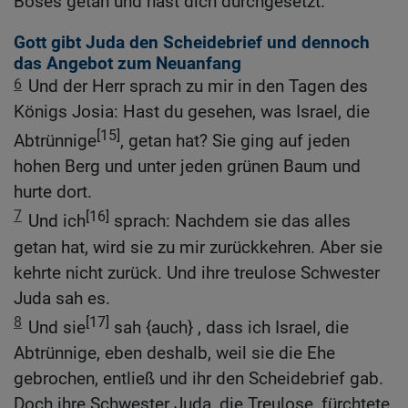
Böses getan und hast dich durchgesetzt.
Gott gibt Juda den Scheidebrief und dennoch
das Angebot zum Neuanfang
6
Und der Herr sprach zu mir in den Tagen des
Königs Josia: Hast du gesehen, was Israel, die
[15]
Abtrünnige
, getan hat? Sie ging auf jeden
hohen Berg und unter jeden grünen Baum und
hurte dort.
7
[16]
Und ich
sprach: Nachdem sie das alles
getan hat, wird sie zu mir zurückkehren. Aber sie
kehrte nicht zurück. Und ihre treulose Schwester
Juda sah es.
8
[17]
Und sie
sah {auch} , dass ich Israel, die
Abtrünnige, eben deshalb, weil sie die Ehe
gebrochen, entließ und ihr den Scheidebrief gab.
Doch ihre Schwester Juda, die Treulose, fürchtete