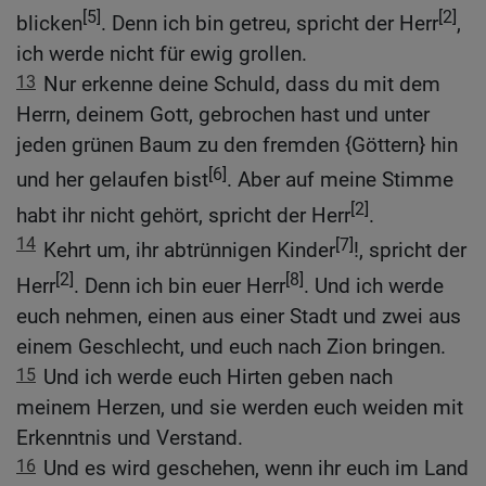
[5]
[2]
blicken
. Denn ich bin getreu, spricht der Herr
,
ich werde nicht für ewig grollen.
13
Nur erkenne deine Schuld, dass du mit dem
Herrn, deinem Gott, gebrochen hast und unter
jeden grünen Baum zu den fremden {Göttern} hin
[6]
und her gelaufen bist
. Aber auf meine Stimme
[2]
habt ihr nicht gehört, spricht der Herr
.
14
[7]
Kehrt um, ihr abtrünnigen Kinder
!, spricht der
[2]
[8]
Herr
. Denn ich bin euer Herr
. Und ich werde
euch nehmen, einen aus einer Stadt und zwei aus
einem Geschlecht, und euch nach Zion bringen.
15
Und ich werde euch Hirten geben nach
meinem Herzen, und sie werden euch weiden mit
Erkenntnis und Verstand.
16
Und es wird geschehen, wenn ihr euch im Land