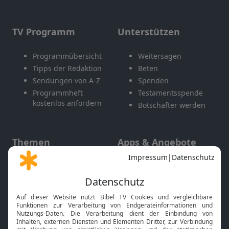
TV Programm
Unterstützen
Programmübersicht
Weitersagen
Tipps der Redaktion
Beten
Sendungen von A-Z
Spenden
Programmheft
Testamentsspende
kostenlos anfordern
Botschafter werden
Themen
Apps & Angebote
Gott und Bibel erklärt
Newsletter
Feiertage
Mobile App
Interviews
Kids App
Neuigkeiten
Smart TV
HbbTV
Bibelthek Online-Bibel