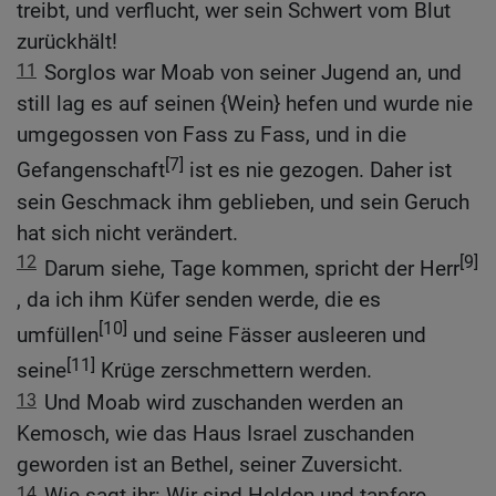
treibt, und verflucht, wer sein Schwert vom Blut
zurückhält!
11
Sorglos war Moab von seiner Jugend an, und
still lag es auf seinen {Wein} hefen und wurde nie
umgegossen von Fass zu Fass, und in die
[7]
Gefangenschaft
ist es nie gezogen. Daher ist
sein Geschmack ihm geblieben, und sein Geruch
hat sich nicht verändert.
12
[9]
Darum siehe, Tage kommen, spricht der Herr
, da ich ihm Küfer senden werde, die es
[10]
umfüllen
und seine Fässer ausleeren und
[11]
seine
Krüge zerschmettern werden.
13
Und Moab wird zuschanden werden an
Kemosch, wie das Haus Israel zuschanden
geworden ist an Bethel, seiner Zuversicht.
14
Wie sagt ihr: Wir sind Helden und tapfere