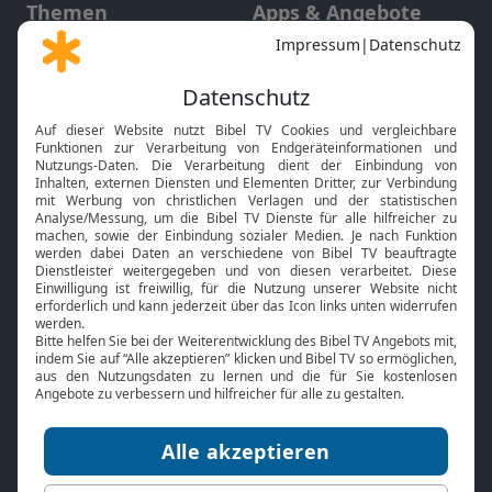
Themen
Apps & Angebote
Gott und Bibel erklärt
Newsletter
Feiertage
Mobile App
Interviews
Kids App
Neuigkeiten
Smart TV
HbbTV
Bibelthek Online-Bibel
Nächster Gottesdienst
Bibel TV
Service
Über uns
Kontakt
Jobs
TV-Empfang
Presse
FAQ
Mediadaten