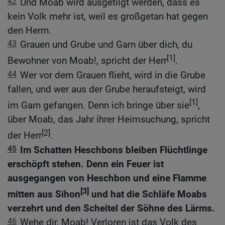
42
Und Moab wird ausgetilgt werden, dass es
kein Volk mehr ist, weil es großgetan hat gegen
den Herrn.
43
Grauen und Grube und Garn über dich, du
[1]
Bewohner von Moab!, spricht der Herr
.
44
Wer vor dem Grauen flieht, wird in die Grube
fallen, und wer aus der Grube heraufsteigt, wird
[1]
im Garn gefangen. Denn ich bringe über sie
,
über Moab, das Jahr ihrer Heimsuchung, spricht
[2]
der Herr
.
45
Im Schatten Heschbons bleiben Flüchtlinge
erschöpft stehen. Denn ein Feuer ist
ausgegangen von Heschbon und eine Flamme
[3]
mitten aus Sihon
und hat die Schläfe Moabs
verzehrt und den Scheitel der Söhne des Lärms.
46
Wehe dir, Moab! Verloren ist das Volk des