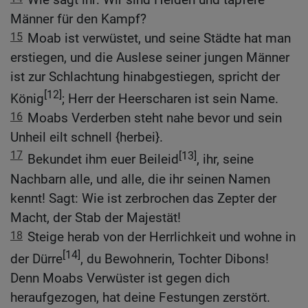
Männer für den Kampf?
15
Moab ist verwüstet, und seine Städte hat man
erstiegen, und die Auslese seiner jungen Männer
ist zur Schlachtung hinabgestiegen, spricht der
[12]
König
; Herr der Heerscharen ist sein Name.
16
Moabs Verderben steht nahe bevor und sein
Unheil eilt schnell {herbei}.
17
[13]
Bekundet ihm euer Beileid
, ihr, seine
Nachbarn alle, und alle, die ihr seinen Namen
kennt! Sagt: Wie ist zerbrochen das Zepter der
Macht, der Stab der Majestät!
18
Steige herab von der Herrlichkeit und wohne in
[14]
der Dürre
, du Bewohnerin, Tochter Dibons!
Denn Moabs Verwüster ist gegen dich
heraufgezogen, hat deine Festungen zerstört.