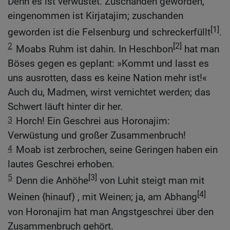
Denn es ist verwüstet. Zuschanden geworden,
eingenommen ist Kirjatajim; zuschanden
[1]
geworden ist die Felsenburg und schreckerfüllt
.
2
[2]
Moabs Ruhm ist dahin. In Heschbon
hat man
Böses gegen es geplant: »Kommt und lasst es
uns ausrotten, dass es keine Nation mehr ist!«
Auch du, Madmen, wirst vernichtet werden; das
Schwert läuft hinter dir her.
3
Horch! Ein Geschrei aus Horonajim:
Verwüstung und großer Zusammenbruch!
4
Moab ist zerbrochen, seine Geringen haben ein
lautes Geschrei erhoben.
5
[3]
Denn die Anhöhe
von Luhit steigt man mit
[4]
Weinen {hinauf} , mit Weinen; ja, am Abhang
von Horonajim hat man Angstgeschrei über den
Zusammenbruch gehört.