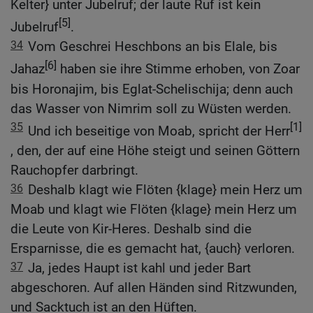
Kelter} unter Jubelruf; der laute Ruf ist kein
[5]
Jubelruf
.
34
Vom Geschrei Heschbons an bis Elale, bis
[6]
Jahaz
haben sie ihre Stimme erhoben, von Zoar
bis Horonajim, bis Eglat-Schelischija; denn auch
das Wasser von Nimrim soll zu Wüsten werden.
35
[1]
Und ich beseitige von Moab, spricht der Herr
, den, der auf eine Höhe steigt und seinen Göttern
Rauchopfer darbringt.
36
Deshalb klagt wie Flöten {klage} mein Herz um
Moab und klagt wie Flöten {klage} mein Herz um
die Leute von Kir-Heres. Deshalb sind die
Ersparnisse, die es gemacht hat, {auch} verloren.
37
Ja, jedes Haupt ist kahl und jeder Bart
abgeschoren. Auf allen Händen sind Ritzwunden,
und Sacktuch ist an den Hüften.