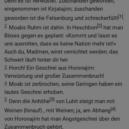
Denn es ist verwüstet. Zuschanden geworden,
eingenommen ist Kirjatajim; zuschanden
[1]
geworden ist die Felsenburg und schreckerfüllt
.
2
[2]
Moabs Ruhm ist dahin. In Heschbon
hat man
Böses gegen es geplant: »Kommt und lasst es
uns ausrotten, dass es keine Nation mehr ist!«
Auch du, Madmen, wirst vernichtet werden; das
Schwert läuft hinter dir her.
3
Horch! Ein Geschrei aus Horonajim:
Verwüstung und großer Zusammenbruch!
4
Moab ist zerbrochen, seine Geringen haben ein
lautes Geschrei erhoben.
5
[3]
Denn die Anhöhe
von Luhit steigt man mit
[4]
Weinen {hinauf} , mit Weinen; ja, am Abhang
von Horonajim hat man Angstgeschrei über den
Zusammenbruch gehört.