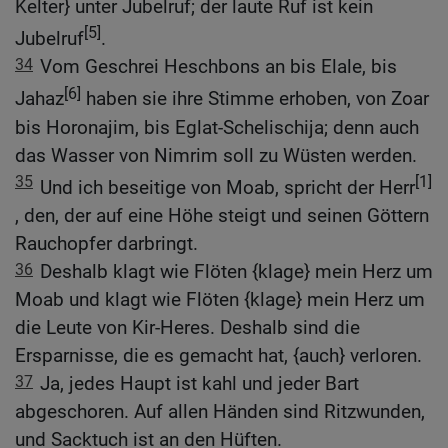
Kelter} unter Jubelruf; der laute Ruf ist kein
[5]
Jubelruf
.
34
Vom Geschrei Heschbons an bis Elale, bis
[6]
Jahaz
haben sie ihre Stimme erhoben, von Zoar
bis Horonajim, bis Eglat-Schelischija; denn auch
das Wasser von Nimrim soll zu Wüsten werden.
35
[1]
Und ich beseitige von Moab, spricht der Herr
, den, der auf eine Höhe steigt und seinen Göttern
Rauchopfer darbringt.
36
Deshalb klagt wie Flöten {klage} mein Herz um
Moab und klagt wie Flöten {klage} mein Herz um
die Leute von Kir-Heres. Deshalb sind die
Ersparnisse, die es gemacht hat, {auch} verloren.
37
Ja, jedes Haupt ist kahl und jeder Bart
abgeschoren. Auf allen Händen sind Ritzwunden,
und Sacktuch ist an den Hüften.