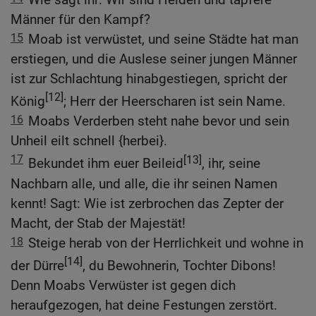
Männer für den Kampf?
15
Moab ist verwüstet, und seine Städte hat man
erstiegen, und die Auslese seiner jungen Männer
ist zur Schlachtung hinabgestiegen, spricht der
[12]
König
; Herr der Heerscharen ist sein Name.
16
Moabs Verderben steht nahe bevor und sein
Unheil eilt schnell {herbei}.
17
[13]
Bekundet ihm euer Beileid
, ihr, seine
Nachbarn alle, und alle, die ihr seinen Namen
kennt! Sagt: Wie ist zerbrochen das Zepter der
Macht, der Stab der Majestät!
18
Steige herab von der Herrlichkeit und wohne in
[14]
der Dürre
, du Bewohnerin, Tochter Dibons!
Denn Moabs Verwüster ist gegen dich
heraufgezogen, hat deine Festungen zerstört.