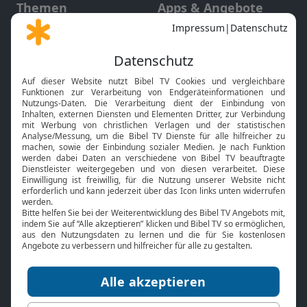
Themen
Apps & Angebote
Gott und Bibel erklärt
Newsletter
Feiertage
Mobile App
Interviews
Kids App
Neuigkeiten
Smart TV
HbbTV
Bibelthek Online-Bibel
Nächster Gottesdienst
Bibel TV
Service
Über uns
Kontakt
Jobs
TV-Empfang
Presse
FAQ
Mediadaten