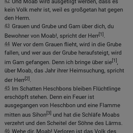
42
Und Moab wird ausgetilgt werden, dass es
kein Volk mehr ist, weil es großgetan hat gegen
den Herrn.
43
Grauen und Grube und Garn über dich, du
[1]
Bewohner von Moab!, spricht der Herr
.
44
Wer vor dem Grauen flieht, wird in die Grube
fallen, und wer aus der Grube heraufsteigt, wird
[1]
im Garn gefangen. Denn ich bringe über sie
,
über Moab, das Jahr ihrer Heimsuchung, spricht
[2]
der Herr
.
45
Im Schatten Heschbons bleiben Flüchtlinge
erschöpft stehen. Denn ein Feuer ist
ausgegangen von Heschbon und eine Flamme
[3]
mitten aus Sihon
und hat die Schläfe Moabs
verzehrt und den Scheitel der Söhne des Lärms.
46
Wehe dir, Moab! Verloren ist das Volk des