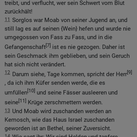
treibt, und verflucht, wer sein Schwert vom Blut
zurückhält!
11
Sorglos war Moab von seiner Jugend an, und
still lag es auf seinen {Wein} hefen und wurde nie
umgegossen von Fass zu Fass, und in die
[7]
Gefangenschaft
ist es nie gezogen. Daher ist
sein Geschmack ihm geblieben, und sein Geruch
hat sich nicht verändert.
12
[9]
Darum siehe, Tage kommen, spricht der Herr
, da ich ihm Küfer senden werde, die es
[10]
umfüllen
und seine Fässer ausleeren und
[11]
seine
Krüge zerschmettern werden.
13
Und Moab wird zuschanden werden an
Kemosch, wie das Haus Israel zuschanden
geworden ist an Bethel, seiner Zuversicht.
14
Wie sagt ihr: Wir sind Helden und tapfere