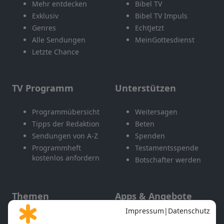
Mehr entdecken
Bibel TV
Exklusiv
Bibel TV Impuls
Genres
EchtJetzt
Alle Sendungen
MeinGottesdienst
Letzte Chance
TV Programm
Unterstützen
Programmübersicht
Weitersagen
Tipps der Redaktion
Beten
Sendungen von A-Z
Spenden
Programmheft
Testamentsspende
kostenlos anfordern
Botschafter werden
Themen
Apps & Angebote
Gott und Bibel erklärt
Newsletter