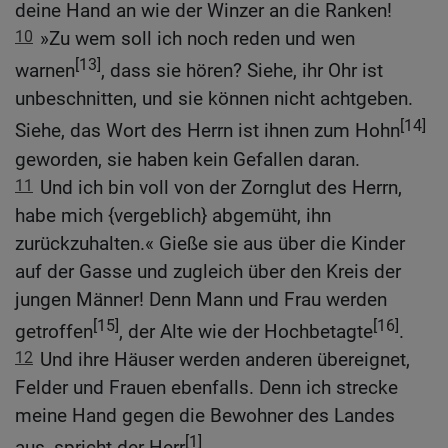
deine Hand an wie der Winzer an die Ranken!
10
»Zu wem soll ich noch reden und wen
[13]
warnen
, dass sie hören? Siehe, ihr Ohr ist
unbeschnitten, und sie können nicht achtgeben.
[14]
Siehe, das Wort des Herrn ist ihnen zum Hohn
geworden, sie haben kein Gefallen daran.
11
Und ich bin voll von der Zornglut des Herrn,
habe mich {vergeblich} abgemüht, ihn
zurückzuhalten.« Gieße sie aus über die Kinder
auf der Gasse und zugleich über den Kreis der
jungen Männer! Denn Mann und Frau werden
[15]
[16]
getroffen
, der Alte wie der Hochbetagte
.
12
Und ihre Häuser werden anderen übereignet,
Felder und Frauen ebenfalls. Denn ich strecke
meine Hand gegen die Bewohner des Landes
[1]
aus, spricht der Herr
.