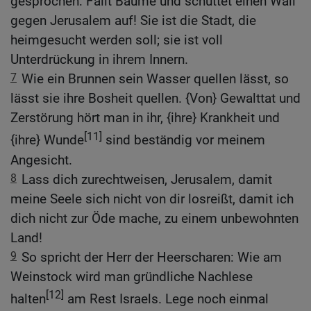
gesprochen: Fällt Bäume und schüttet einen Wall
gegen Jerusalem auf! Sie ist die Stadt, die
heimgesucht werden soll; sie ist voll
Unterdrückung in ihrem Innern.
7
Wie ein Brunnen sein Wasser quellen lässt, so
lässt sie ihre Bosheit quellen. {Von} Gewalttat und
Zerstörung hört man in ihr, {ihre} Krankheit und
[11]
{ihre} Wunde
sind beständig vor meinem
Angesicht.
8
Lass dich zurechtweisen, Jerusalem, damit
meine Seele sich nicht von dir losreißt, damit ich
dich nicht zur Öde mache, zu einem unbewohnten
Land!
9
So spricht der Herr der Heerscharen: Wie am
Weinstock wird man gründliche Nachlese
[12]
halten
am Rest Israels. Lege noch einmal