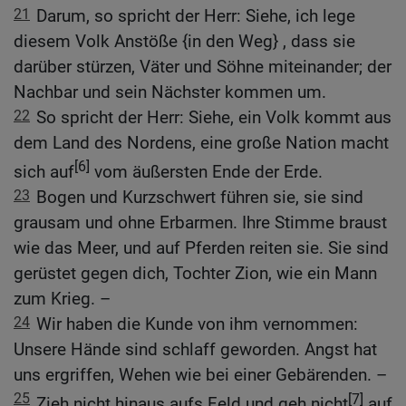
21
Darum, so spricht der Herr: Siehe, ich lege
diesem Volk Anstöße {in den Weg} , dass sie
darüber stürzen, Väter und Söhne miteinander; der
Nachbar und sein Nächster kommen um.
22
So spricht der Herr: Siehe, ein Volk kommt aus
dem Land des Nordens, eine große Nation macht
[6]
sich auf
vom äußersten Ende der Erde.
23
Bogen und Kurzschwert führen sie, sie sind
grausam und ohne Erbarmen. Ihre Stimme braust
wie das Meer, und auf Pferden reiten sie. Sie sind
gerüstet gegen dich, Tochter Zion, wie ein Mann
zum Krieg. –
24
Wir haben die Kunde von ihm vernommen:
Unsere Hände sind schlaff geworden. Angst hat
uns ergriffen, Wehen wie bei einer Gebärenden. –
25
[7]
Zieh nicht hinaus aufs Feld und geh nicht
auf