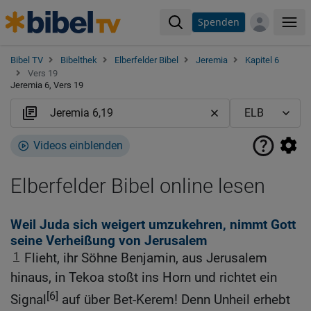
Spenden
Me
Bibel TV
Bibelthek
Elberfelder Bibel
Jeremia
Kapitel 6
Vers 19
Jeremia 6, Vers 19
Videos einblenden
Elberfelder Bibel online lesen
Weil Juda sich weigert umzukehren, nimmt Gott
seine Verheißung von Jerusalem
1
Flieht, ihr Söhne Benjamin, aus Jerusalem
hinaus, in Tekoa stoßt ins Horn und richtet ein
[6]
Signal
auf über Bet-Kerem! Denn Unheil erhebt