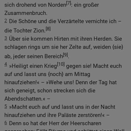
[7]
sich drohend von Norden
: ein großer
Zusammenbruch.
2
Die Schöne und die Verzärtelte vernichte ich –
[8]
die Tochter Zion.
3
Über sie kommen Hirten mit ihren Herden. Sie
schlagen rings um sie her Zelte auf, weiden {sie}
[9]
ab, jeder seinen Bereich
.
4
[10]
»Heiligt einen Krieg
gegen sie! Macht euch
auf und lasst uns {noch} am Mittag
hinaufziehen!« – »Wehe uns! Denn der Tag hat
sich geneigt, schon strecken sich die
Abendschatten.« –
5
»Macht euch auf und lasst uns in der Nacht
hinaufziehen und ihre Paläste zerstören!« –
6
Denn so hat der Herr der Heerscharen