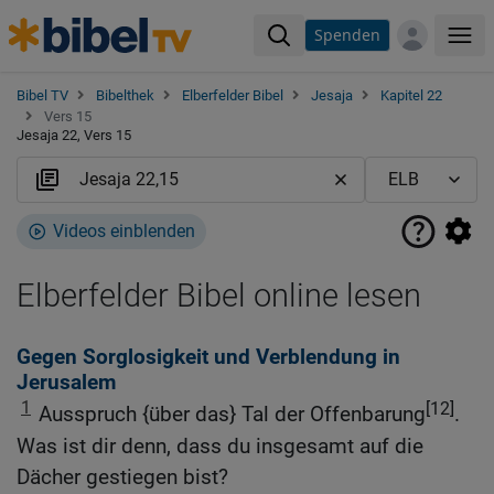
Spenden
Me
Bibel TV
Bibelthek
Elberfelder Bibel
Jesaja
Kapitel 22
Vers 15
Jesaja 22, Vers 15
Videos einblenden
Elberfelder Bibel online lesen
Gegen Sorglosigkeit und Verblendung in
Jerusalem
1
[12]
Ausspruch {über das} Tal der Offenbarung
.
Was ist dir denn, dass du insgesamt auf die
Dächer gestiegen bist?