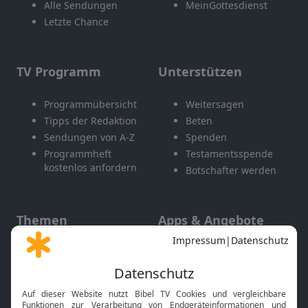
Alle Sendungen
MeinGottesdienst
Letzte Chance
TV Programm
Unterstützen
Programmübersicht
Weitersagen
Tipps der Redaktion
Beten
Sendungen von A-Z
Spenden
Programmheft
Testamentsspende
kostenlos anfordern
Botschafter werden
Themen
Apps & Angebote
Gott und Bibel erklärt
Newsletter
Feiertage
Mobile App
Interviews
Kids App
Neuigkeiten
Smart TV