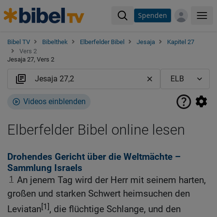
Spenden
Me
Bibel TV
Bibelthek
Elberfelder Bibel
Jesaja
Kapitel 27
Vers 2
Jesaja 27, Vers 2
Videos einblenden
Elberfelder Bibel online lesen
Drohendes Gericht über die Weltmächte –
Sammlung Israels
1
An jenem Tag wird der Herr mit seinem harten,
großen und starken Schwert heimsuchen den
[1]
Leviatan
, die flüchtige Schlange, und den