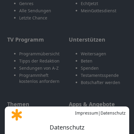
Genres
EchtJetzt
Alle Sendungen
MeinGottesdienst
Letzte Chance
TV Programm
Unterstützen
Programmübersicht
Weitersagen
Tipps der Redaktion
Beten
Sendungen von A-Z
Spenden
Programmheft
Testamentsspende
kostenlos anfordern
Botschafter werden
Themen
Apps & Angebote
Gott und Bibel erklärt
Newsletter
Feiertage
Mobile App
Interviews
Kids App