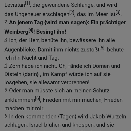
[1]
Leviatan
, die gewundene Schlange, und wird
[2]
[3]
das Ungeheuer erschlagen
, das im Meer ist
.
2
An jenem Tag {wird man sagen}: Ein prächtiger
[4]
Weinberg
! Besingt ihn!
3
Ich, der Herr, behüte ihn, bewässere ihn alle
[5]
Augenblicke. Damit ihm nichts zustößt
, behüte
ich ihn Nacht und Tag.
4
Zorn habe ich nicht. Oh, fände ich Dornen und
Disteln {darin} , im Kampf würde ich auf sie
losgehen, sie allesamt verbrennen!
5
Oder man müsste sich an meinen Schutz
[6]
anklammern
, Frieden mit mir machen, Frieden
machen mit mir.
6
In den kommenden {Tagen} wird Jakob Wurzeln
schlagen, Israel blühen und knospen; und sie