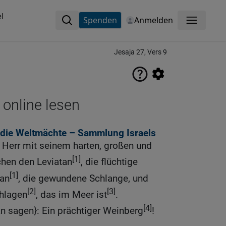
l
Spenden
Anmelden
Menü
Jesaja 27, Vers 9
 online lesen
 die Weltmächte – Sammlung Israels
 Herr mit seinem harten, großen und
[1]
hen den Leviatan
, die flüchtige
[1]
tan
, die gewundene Schlange, und
[2]
[3]
hlagen
, das im Meer ist
.
[4]
n sagen}: Ein prächtiger Weinberg
!