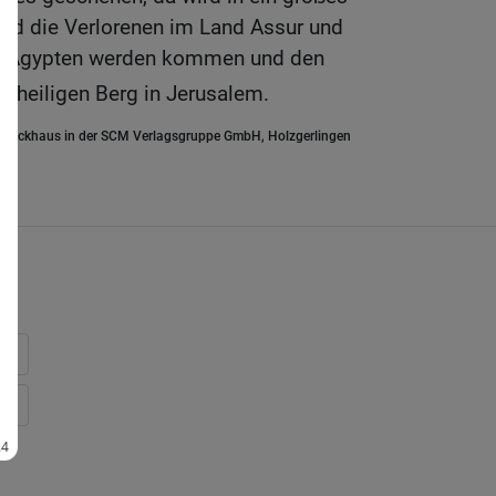
nd die Verlorenen im Land Assur und
nd Ägypten werden kommen und den
 heiligen Berg in Jerusalem.
.Brockhaus in der SCM Verlagsgruppe GmbH, Holzgerlingen