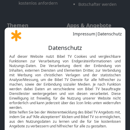
kostenlos anfordern
Botschafter werden
Themen
Apps & Angebote
Gott und Bibel erklärt
Newsletter
Feiertage
Mobile App
Interviews
Kids App
Neuigkeiten
Smart TV
HbbTV
Bibelthek Online-Bibel
Nächster Gottesdienst
Bibel TV
Service
Über uns
Kontakt
Jobs
TV-Empfang
Presse
FAQ