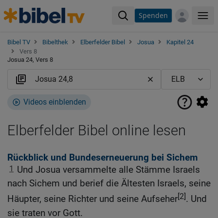
Spenden
Me
Bibel TV
Bibelthek
Elberfelder Bibel
Josua
Kapitel 24
Vers 8
Josua 24, Vers 8
Videos einblenden
Elberfelder Bibel online lesen
Rückblick und Bundeserneuerung bei Sichem
1
Und Josua versammelte alle Stämme Israels
nach Sichem und berief die Ältesten Israels, seine
[2]
Häupter, seine Richter und seine Aufseher
. Und
sie traten vor Gott.