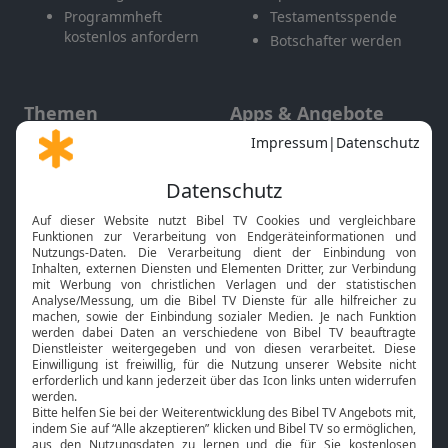
Programmheft
Testamentsspende
kostenlos anfordern
Botschafter werden
Themen
Apps & Angebote
Gott und Bibel erklärt
Newsletter
Feiertage
Mobile App
Interviews
Kids App
Neuigkeiten
Smart TV
HbbTV
Bibelthek Online-Bibel
Nächster Gottesdienst
Bibel TV
Service
Über uns
Kontakt