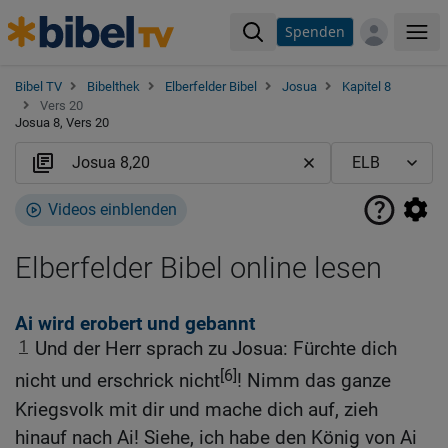
Spenden
Me
Bibel TV
Bibelthek
Elberfelder Bibel
Josua
Kapitel 8
Vers 20
Josua 8, Vers 20
Videos einblenden
Elberfelder Bibel online lesen
Ai wird erobert und gebannt
1
Und der Herr sprach zu Josua: Fürchte dich
[6]
nicht und erschrick nicht
! Nimm das ganze
Kriegsvolk mit dir und mache dich auf, zieh
hinauf nach Ai! Siehe, ich habe den König von Ai