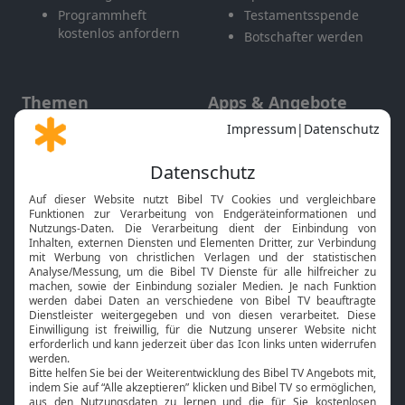
Programmheft
Testamentsspende
kostenlos anfordern
Botschafter werden
Themen
Apps & Angebote
Gott und Bibel erklärt
Newsletter
Feiertage
Mobile App
Interviews
Kids App
Neuigkeiten
Smart TV
HbbTV
Bibelthek Online-Bibel
Nächster Gottesdienst
Bibel TV
Service
Über uns
Kontakt