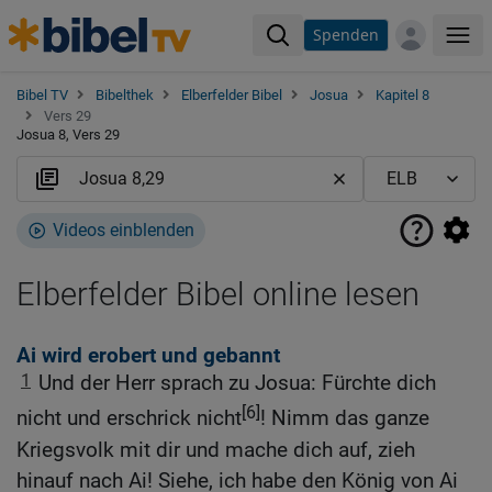
Spenden
Me
Bibel TV
Bibelthek
Elberfelder Bibel
Josua
Kapitel 8
Vers 29
Josua 8, Vers 29
Videos einblenden
Elberfelder Bibel online lesen
Ai wird erobert und gebannt
1
Und der Herr sprach zu Josua: Fürchte dich
[6]
nicht und erschrick nicht
! Nimm das ganze
Kriegsvolk mit dir und mache dich auf, zieh
hinauf nach Ai! Siehe, ich habe den König von Ai