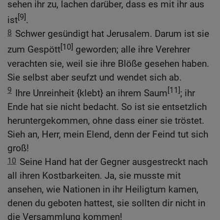
sehen ihr zu, lachen darüber, dass es mit ihr aus
[9]
ist
.
8
Schwer gesündigt hat Jerusalem. Darum ist sie
[10]
zum Gespött
geworden; alle ihre Verehrer
verachten sie, weil sie ihre Blöße gesehen haben.
Sie selbst aber seufzt und wendet sich ab.
9
[11]
Ihre Unreinheit {klebt} an ihrem Saum
; ihr
Ende hat sie nicht bedacht. So ist sie entsetzlich
heruntergekommen, ohne dass einer sie tröstet.
Sieh an, Herr, mein Elend, denn der Feind tut sich
groß!
10
Seine Hand hat der Gegner ausgestreckt nach
all ihren Kostbarkeiten. Ja, sie musste mit
ansehen, wie Nationen in ihr Heiligtum kamen,
denen du geboten hattest, sie sollten dir nicht in
die Versammlung kommen!