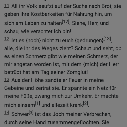
11
All ihr Volk seufzt auf der Suche nach Brot; sie
geben ihre Kostbarkeiten für Nahrung hin, um
[12]
sich am Leben zu halten
. Siehe, Herr, und
schau, wie verachtet ich bin!
12
[13]
Ist es {noch} nicht zu euch {gedrungen}
,
alle, die ihr des Weges zieht? Schaut und seht, ob
es einen Schmerz gibt wie meinen Schmerz, der
mir angetan worden ist, mit dem {mich} der Herr
betrübt hat am Tag seiner Zornglut!
13
Aus der Höhe sandte er Feuer in meine
Gebeine und zertrat sie. Er spannte ein Netz für
meine Füße, zwang mich zur Umkehr. Er machte
[1]
[2]
mich einsam
und allezeit krank
.
14
[3]
Schwer
ist das Joch meiner Verbrechen,
durch seine Hand zusammengeflochten. Sie