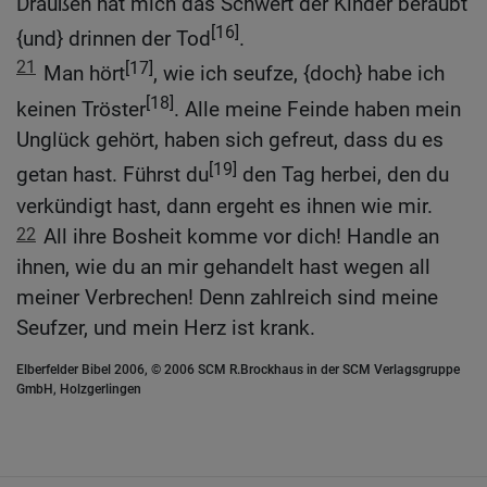
Draußen hat mich das Schwert der Kinder beraubt
[16]
{und} drinnen der Tod
.
21
[17]
Man hört
, wie ich seufze, {doch} habe ich
[18]
keinen Tröster
. Alle meine Feinde haben mein
Unglück gehört, haben sich gefreut, dass du es
[19]
getan hast. Führst du
den Tag herbei, den du
verkündigt hast, dann ergeht es ihnen wie mir.
22
All ihre Bosheit komme vor dich! Handle an
ihnen, wie du an mir gehandelt hast wegen all
meiner Verbrechen! Denn zahlreich sind meine
Seufzer, und mein Herz ist krank.
Elberfelder Bibel 2006, © 2006 SCM R.Brockhaus in der SCM Verlagsgruppe
GmbH, Holzgerlingen