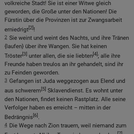
volkreiche Stadt! Sie ist einer Witwe gleich
geworden, die Große unter den Nationen! Die
Fürstin über die Provinzen ist zur Zwangsarbeit
[2]
erniedrigt
!
2
Sie weint und weint des Nachts, und ihre Tränen
{laufen} über ihre Wangen. Sie hat keinen
[3]
[4]
Tröster
unter allen, die sie liebten
; alle ihre
Freunde haben treulos an ihr gehandelt, sind ihr
zu Feinden geworden.
3
Gefangen ist Juda weggezogen aus Elend und
[5]
aus schwerem
Sklavendienst. Es wohnt unter
den Nationen, findet keinen Rastplatz. Alle seine
Verfolger haben es erreicht – mitten in der
[6]
Bedrängnis
.
4
Die Wege nach Zion trauern, weil niemand zum
[7]