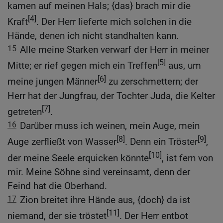
kamen auf meinen Hals; {das} brach mir die
[4]
Kraft
. Der Herr lieferte mich solchen in die
Hände, denen ich nicht standhalten kann.
15
Alle meine Starken verwarf der Herr in meiner
[5]
Mitte; er rief gegen mich ein Treffen
aus, um
[6]
meine jungen Männer
zu zerschmettern; der
Herr hat der Jungfrau, der Tochter Juda, die Kelter
[7]
getreten
.
16
Darüber muss ich weinen, mein Auge, mein
[8]
[9]
Auge zerfließt von Wasser
. Denn ein Tröster
,
[10]
der meine Seele erquicken könnte
, ist fern von
mir. Meine Söhne sind vereinsamt, denn der
Feind hat die Oberhand.
17
Zion breitet ihre Hände aus, {doch} da ist
[11]
niemand, der sie tröstet
. Der Herr entbot