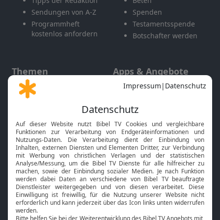
Tipps der Redaktion
Beten
Sendungen von A-Z
Spenden
Programmheft
Testamentsspende
kostenlos anfordern
Botschafter werden
Themen
Apps & Angebote
Gott und Bibel erklärt
Newsletter
Feiertage
Mobile App
Interviews
Kids App
Neuigkeiten
Smart TV
HbbTV
Bibelthek Online-Bibel
Nächster Gottesdienst
Bibel TV
Service