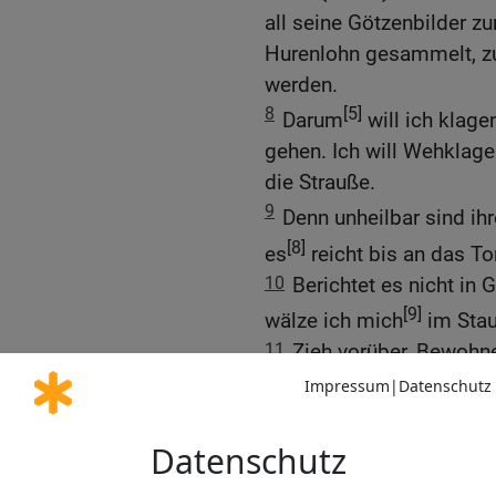
all seine Götzenbilder z
Hurenlohn gesammelt, zu
werden.
8
[5]
Darum
will ich klage
gehen. Ich will Wehklage
die Strauße.
9
Denn unheilbar sind ih
[8]
es
reicht bis an das T
10
Berichtet es nicht in G
[9]
wälze ich mich
im Stau
11
Zieh vorüber, Bewohner
Entblößung! Nicht ist {
von Zaanan; die Wehklag
[10]
euch weg
.
12
Ja, um ihren Besitz zit