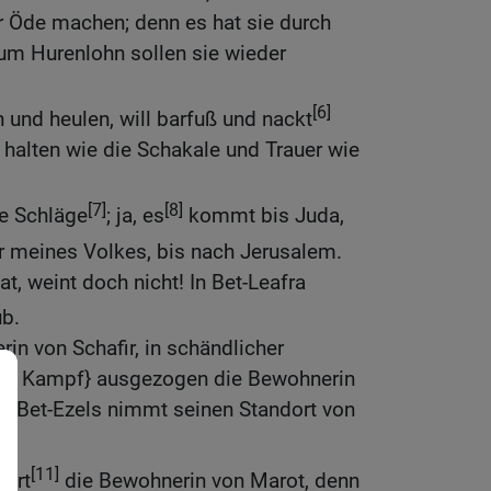
ur Öde machen; denn es hat sie durch
m Hurenlohn sollen sie wieder
[6]
n und heulen, will barfuß und nackt
 halten wie die Schakale und Trauer wie
[7]
[8]
re Schläge
; ja, es
kommt bis Juda,
or meines Volkes, bis nach Jerusalem.
at, weint doch nicht! In Bet-Leafra
b.
in von Schafir, in schändlicher
zum Kampf} ausgezogen die Bewohnerin
e Bet-Ezels nimmt seinen Standort von
[11]
tert
die Bewohnerin von Marot, denn