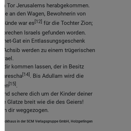
zum Tor Jerusalems herabgekommen.
rde an den Wagen, Bewohnerin von
[12]
r Sünde war es
für die Tochter Zion;
erbrechen Israels gefunden worden.
chet-Gat ein Entlassungsgeschenk
on Achsib werden zu einem trügerischen
srael.
 dir kommen lassen, der in Besitz
[14]
Marescha
. Bis Adullam wird die
[15]
mmen
.
 und schere dich um der Kinder deiner
e Glatze breit wie die des Geiers!
von dir weggezogen.
.Brockhaus in der SCM Verlagsgruppe GmbH, Holzgerlingen