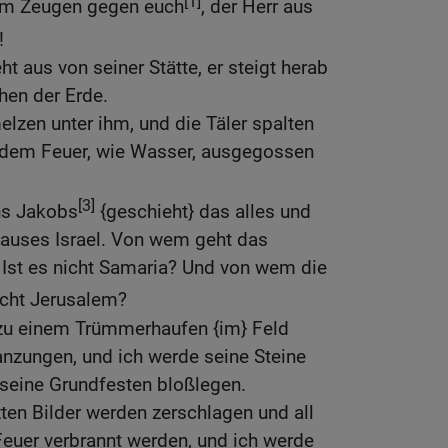
[1]
 zum Zeugen gegen euch
, der Herr aus
!
ht aus von seiner Stätte, er steigt herab
hen der Erde.
lzen unter ihm, und die Täler spalten
 dem Feuer, wie Wasser, ausgegossen
[3]
ns Jakobs
{geschieht} das alles und
auses Israel. Von wem geht das
Ist es nicht Samaria? Und von wem die
icht Jerusalem?
zu einem Trümmerhaufen {im} Feld
nzungen, und ich werde seine Steine
 seine Grundfesten bloßlegen.
zten Bilder werden zerschlagen und all
Feuer verbrannt werden, und ich werde