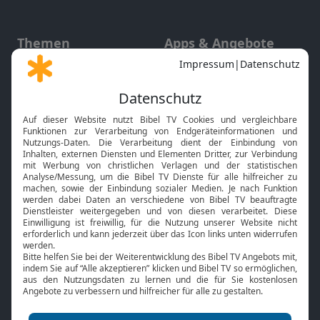
Themen
Apps & Angebote
Gott und Bibel erklärt
Newsletter
Feiertage
Mobile App
Interviews
Kids App
Neuigkeiten
Smart TV
HbbTV
Bibelthek Online-Bibel
Nächster Gottesdienst
Bibel TV
Service
Über uns
Kontakt
Jobs
TV-Empfang
Presse
FAQ
Mediadaten