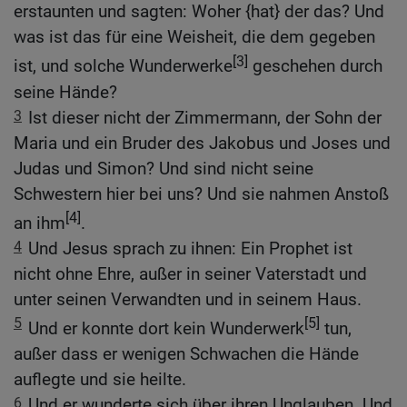
erstaunten und sagten: Woher {hat} der das? Und
was ist das für eine Weisheit, die dem gegeben
[3]
ist, und solche Wunderwerke
geschehen durch
seine Hände?
3
Ist dieser nicht der Zimmermann, der Sohn der
Maria und ein Bruder des Jakobus und Joses und
Judas und Simon? Und sind nicht seine
Schwestern hier bei uns? Und sie nahmen Anstoß
[4]
an ihm
.
4
Und Jesus sprach zu ihnen: Ein Prophet ist
nicht ohne Ehre, außer in seiner Vaterstadt und
unter seinen Verwandten und in seinem Haus.
5
[5]
Und er konnte dort kein Wunderwerk
tun,
außer dass er wenigen Schwachen die Hände
auflegte und sie heilte.
6
Und er wunderte sich über ihren Unglauben. Und