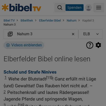
Spenden
Me
Bibel TV
Bibelthek
Elberfelder Bibel
Nahum
Kapitel 3
Nahum 3
Videos einblenden
Elberfelder Bibel online lesen
Schuld und Strafe Ninives
1
[15]
Wehe der Blutstadt
! Ganz erfüllt mit Lüge
{und} Gewalttat! Das Rauben hört nicht auf. –
2
Peitschenknall und lautes Rädergerassel!
Jagende Pferde und springende Wagen,
3
[16]