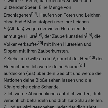
wilde
Reiter, flammendes Schwert und
blitzender Speer! Eine Menge von
[17]
Erschlagenen
, Haufen von Toten und Leichen
ohne Ende! Man stolpert über ihre Leichen.
4
{All das} wegen der vielen Hurereien der
[18]
[19]
anmutigen Hure
, der Zauberkünstlerin
, die
[20]
Völker verkaufte
mit ihren Hurereien und
Sippen mit ihren Zauberkünsten.
5
[13]
Siehe, ich {will} an dich!, spricht der Herr
der
[21]
Heerscharen. Ich werde deine Säume
aufdecken {bis} über dein Gesicht und werde die
Nationen deine Blöße sehen lassen und die
Königreiche deine Schande.
6
Ich werde Abscheuliches auf dich werfen, dich
verächtlich behandeln und dich zur Schau stellen.
7
Und es wird geschehen, jeder, der dich sieht,