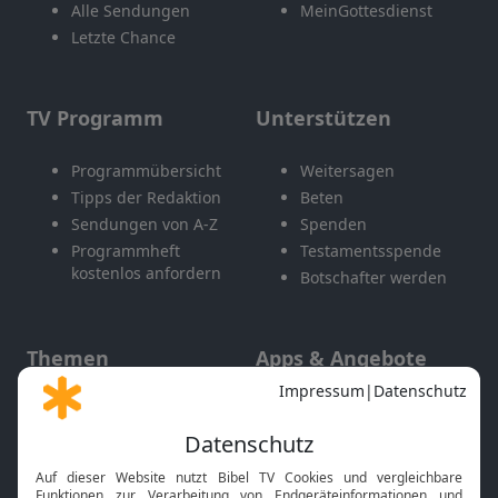
Alle Sendungen
MeinGottesdienst
Letzte Chance
TV Programm
Unterstützen
Programmübersicht
Weitersagen
Tipps der Redaktion
Beten
Sendungen von A-Z
Spenden
Programmheft
Testamentsspende
kostenlos anfordern
Botschafter werden
Themen
Apps & Angebote
Gott und Bibel erklärt
Newsletter
Feiertage
Mobile App
Interviews
Kids App
Neuigkeiten
Smart TV