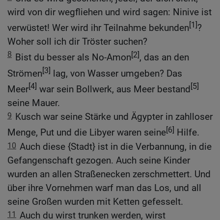
wird von dir wegfliehen und wird sagen: Ninive ist
[1]
verwüstet! Wer wird ihr Teilnahme bekunden
?
Woher soll ich dir Tröster suchen?
8
[2]
Bist du besser als No-Amon
, das an den
[3]
Strömen
lag, von Wasser umgeben? Das
[4]
[5]
Meer
war sein Bollwerk, aus Meer bestand
seine Mauer.
9
Kusch war seine Stärke und Ägypter in zahlloser
[6]
Menge, Put und die Libyer waren seine
Hilfe.
10
Auch diese {Stadt} ist in die Verbannung, in die
Gefangenschaft gezogen. Auch seine Kinder
wurden an allen Straßenecken zerschmettert. Und
über ihre Vornehmen warf man das Los, und all
seine Großen wurden mit Ketten gefesselt.
11
Auch du wirst trunken werden, wirst