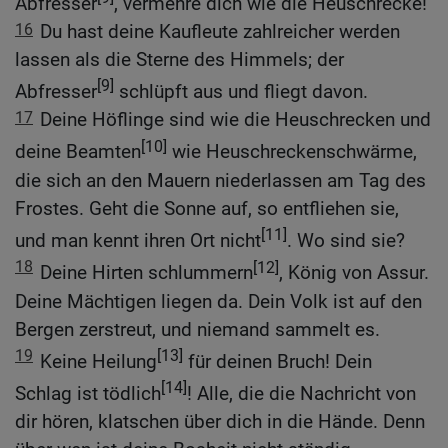
Abfresser
, vermehre dich wie die Heuschrecke!
16
Du hast deine Kaufleute zahlreicher werden
lassen als die Sterne des Himmels; der
[9]
Abfresser
schlüpft aus und fliegt davon.
17
Deine Höflinge sind wie die Heuschrecken und
[10]
deine Beamten
wie Heuschreckenschwärme,
die sich an den Mauern niederlassen am Tag des
Frostes. Geht die Sonne auf, so entfliehen sie,
[11]
und man kennt ihren Ort nicht
. Wo sind sie?
18
[12]
Deine Hirten schlummern
, König von Assur.
Deine Mächtigen liegen da. Dein Volk ist auf den
Bergen zerstreut, und niemand sammelt es.
19
[13]
Keine Heilung
für deinen Bruch! Dein
[14]
Schlag ist tödlich
! Alle, die die Nachricht von
dir hören, klatschen über dich in die Hände. Denn