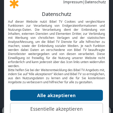
Gott und Bibel erklärt
Newsletter
Feiertage
Mobile App
Interviews
Kids App
Neuigkeiten
Smart TV
HbbTV
Bibelthek Online-Bibel
Nächster Gottesdienst
Bibel TV
Service
Über uns
Kontakt
Jobs
TV-Empfang
Presse
FAQ
Mediadaten