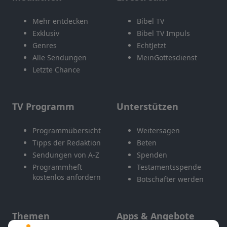
Mehr entdecken
Bibel TV
Exklusiv
Bibel TV Impuls
Genres
EchtJetzt
Alle Sendungen
MeinGottesdienst
Letzte Chance
TV Programm
Unterstützen
Programmübersicht
Weitersagen
Tipps der Redaktion
Beten
Sendungen von A-Z
Spenden
Programmheft
Testamentsspende
kostenlos anfordern
Botschafter werden
Themen
Apps & Angebote