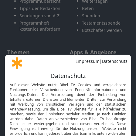
Programmübersicht
Weitersagen
Tipps der Redaktion
Beten
Sendungen von A-Z
Spenden
Programmheft
Testamentsspende
kostenlos anfordern
Botschafter werden
Themen
Apps & Angebote
Gott und Bibel erklärt
Newsletter
Feiertage
Mobile App
Interviews
Kids App
Neuigkeiten
Smart TV
HbbTV
Bibelthek Online-Bibel
Nächster Gottesdienst
Bibel TV
Service