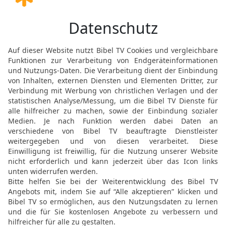
14
richtet euer Herz auf 
damit ihr erzählt der kün
15
Ja, dieser ist Gott, u
[2]
leiten
.
Elberfelder Bibel 2006, © 2006 SCM R
Möchtest du uns Feedback geben?
Bewertung der Bibelthek
FEEDBACK SENDEN