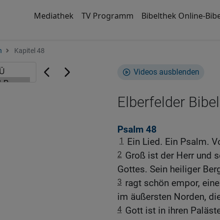
Mediathek
TV Programm
Bibelthek Online-Bibe
n
Kapitel 48
Videos ausblenden
Elberfelder Bibel
Psalm 48
1
Ein Lied. Ein Psalm. 
2
Groß ist der Herr und s
Gottes. Sein heiliger Ber
3
ragt schön empor, eine
im äußersten Norden, di
4
Gott ist in ihren Paläst