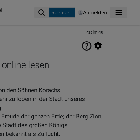
l
Spenden
Anmelden
Menü
Psalm 48
 online lesen
Von den Söhnen Korachs.
ehr zu loben in der Stadt unseres
g
 Freude der ganzen Erde; der Berg Zion,
e Stadt des großen Königs.
en bekannt als Zuflucht.