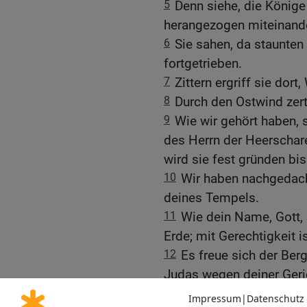
5
Denn siehe, die Könige
herangezogen miteinande
6
Sie sahen, da staunten 
fortgetrieben.
7
Zittern ergriff sie dor
8
Durch den Ostwind zert
9
Wie wir gehört haben, 
des Herrn der Heerschare
wird sie fest gründen bis 
10
Wir haben nachgedacht
deines Tempels.
11
Wie dein Name, Gott, 
Erde; mit Gerechtigkeit i
12
Es freue sich der Berg
Judas wegen deiner Geri
13
Zieht rund um Zion un