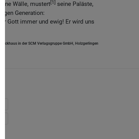
[1]
seine Wälle, mustert
seine Paläste,
ftigen Generation:
nser Gott immer und ewig! Er wird uns
.Brockhaus in der SCM Verlagsgruppe GmbH, Holzgerlingen