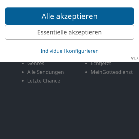
Mediathek
Livestream
Mehr entdecken
Bibel TV
Exklusiv
Bibel TV Impuls
Genres
EchtJetzt
Alle Sendungen
MeinGottesdienst
Letzte Chance