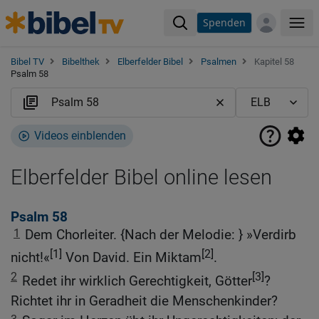
Spenden
Me
Bibel TV
Bibelthek
Elberfelder Bibel
Psalmen
Kapitel 58
Psalm 58
Videos einblenden
Elberfelder Bibel online lesen
Psalm 58
1
Dem Chorleiter. {Nach der Melodie: } »Verdirb
[1]
[2]
nicht!«
Von David. Ein Miktam
.
2
[3]
Redet ihr wirklich Gerechtigkeit, Götter
?
Richtet ihr in Geradheit die Menschenkinder?