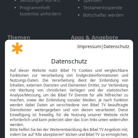
Sendungen von A-Z
Spenden
Programmheft
Testamentsspende
kostenlos anfordern
Botschafter werden
Themen
Apps & Angebote
Gott und Bibel erklärt
Newsletter
Feiertage
Mobile App
Interviews
Kids App
Neuigkeiten
Smart TV
HbbTV
Bibelthek Online-Bibel
Nächster Gottesdienst
Bibel TV
Service
Über uns
Kontakt