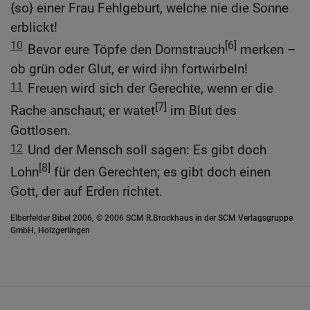
{so} einer Frau Fehlgeburt, welche nie die Sonne
erblickt!
10
[6]
Bevor eure Töpfe den Dornstrauch
merken –
ob grün oder Glut, er wird ihn fortwirbeln!
11
Freuen wird sich der Gerechte, wenn er die
[7]
Rache anschaut; er watet
im Blut des
Gottlosen.
12
Und der Mensch soll sagen: Es gibt doch
[8]
Lohn
für den Gerechten; es gibt doch einen
Gott, der auf Erden richtet.
Elberfelder Bibel 2006, © 2006 SCM R.Brockhaus in der SCM Verlagsgruppe
GmbH, Holzgerlingen