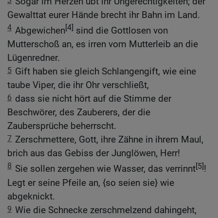
3
Sogar im Herzen übt ihr Ungerechtigkeiten; der
Gewalttat eurer Hände brecht ihr Bahn im Land.
4
[4]
Abgewichen
sind die Gottlosen von
Mutterschoß an, es irren vom Mutterleib an die
Lügenredner.
5
Gift haben sie gleich Schlangengift, wie eine
taube Viper, die ihr Ohr verschließt,
6
dass sie nicht hört auf die Stimme der
Beschwörer, des Zauberers, der die
Zaubersprüche beherrscht.
7
Zerschmettere, Gott, ihre Zähne in ihrem Maul,
brich aus das Gebiss der Junglöwen, Herr!
8
[5]
Sie sollen zergehen wie Wasser, das verrinnt
!
Legt er seine Pfeile an, {so seien sie} wie
abgeknickt.
9
Wie die Schnecke zerschmelzend dahingeht,