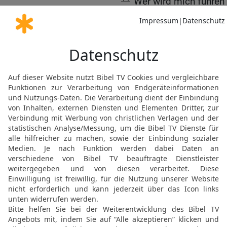
Wer wird mich führen 
[6]
leiten
bis nach Edom?
12
Hast du, Gott, uns nic
mit unseren Heeren.
13
Schaffe uns Hilfe vor
[7]
wertlos
.
14
Mit Gott werden wir mä
unsere Bedränger zertret
Elberfelder Bibel 2006, © 2006 SCM R
Möchtest du uns Feedback geben?
Bewertung der Bibelthek