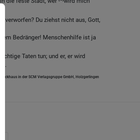
in die feste Stadt, wer
wird mich
ht verworfen? Du ziehst nicht aus, Gott,
 dem Bedränger! Menschenhilfe ist ja
chtige Taten tun; und er, er wird
en.
.Brockhaus in der SCM Verlagsgruppe GmbH, Holzgerlingen