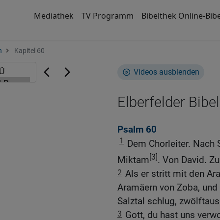
Mediathek
TV Programm
Bibelthek Online-Bibe
n
Kapitel 60
Videos ausblenden
Elberfelder Bibel
Psalm 60
1
Dem Chorleiter. Nach
[3]
Miktam
. Von David. Z
2
Als er stritt mit den
Aramäern von Zoba, und 
Salztal schlug, zwölftau
3
Gott, du hast uns verwo