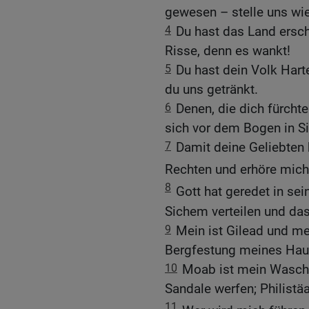
gewesen – stelle uns wie
4
Du hast das Land erschü
Risse, denn es wankt!
5
Du hast dein Volk Hart
du uns getränkt.
6
Denen, die dich fürchte
sich vor dem Bogen in Si
7
Damit deine Geliebten b
Rechten und erhöre mich
8
Gott hat geredet in se
Sichem verteilen und da
9
Mein ist Gilead und me
Bergfestung meines Haup
10
Moab ist mein Waschb
Sandale werfen; Philistäa
11