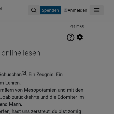
l
Spenden
Anmelden
Menü
Psalm 60
 online lesen
[2]
 Schuschan
. Ein Zeugnis. Ein
um Lehren.
 Aramäern von Mesopotamien und mit den
Joab zurückkehrte und die Edomiter im
send Mann.
rfen, hast uns zerstreut; du bist zornig