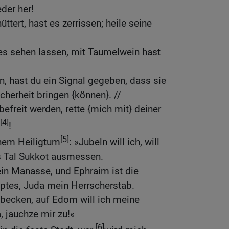
der her!
ttert, hast es zerrissen; heile seine
es sehen lassen, mit Taumelwein hast
n, hast du ein Signal gegeben, dass sie
cherheit bringen {können}. //
efreit werden, rette {mich mit} deiner
[4]
!
[5]
inem Heiligtum
: »Jubeln will ich, will
s Tal Sukkot ausmessen.
in Manasse, und Ephraim ist die
tes, Juda mein Herrscherstab.
ecken, auf Edom will ich meine
, jauchze mir zu!«
[6]