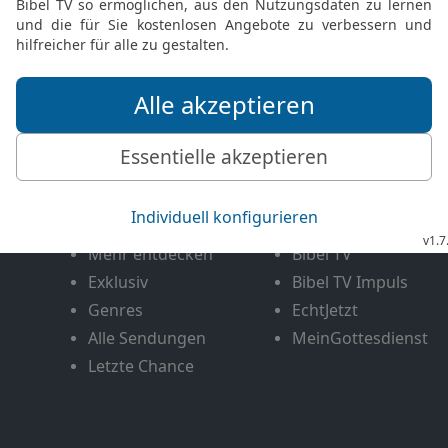
FEEDBACK SENDEN
Mediathek
Livestream
Mehr entdecken
Bibel TV
Exklusiv
Bibel TV Impuls
Genres
EchtJetzt
Alle Sendungen
MeinGottesdienst
Letzte Chance