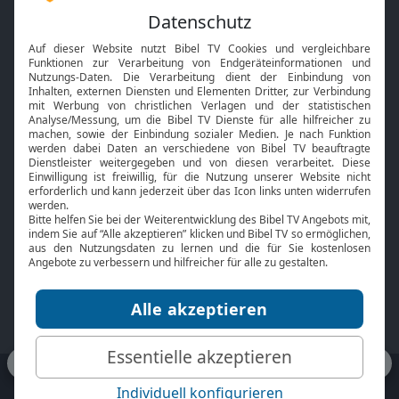
Feiertage
Mobile App
Interviews
Kids App
Neuigkeiten
Smart TV
HbbTV
Bibelthek Online-Bibel
Nächster Gottesdienst
Bibel TV
Service
Über uns
Kontakt
Jobs
TV-Empfang
Presse
FAQ
Mediadaten
bibeltv.de:
Impressum
Datenschutz
Nutzungsbedingungen
Fakten Bibel TV App