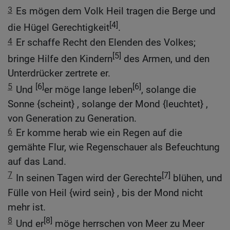
3
Es mögen dem Volk Heil tragen die Berge und
[4]
die Hügel Gerechtigkeit
.
4
Er schaffe Recht den Elenden des Volkes;
[5]
bringe Hilfe den Kindern
des Armen, und den
Unterdrücker zertrete er.
5
[6]
[6]
Und
er möge lange leben
, solange die
Sonne {scheint} , solange der Mond {leuchtet} ,
von Generation zu Generation.
6
Er komme herab wie ein Regen auf die
gemähte Flur, wie Regenschauer als Befeuchtung
auf das Land.
7
[7]
In seinen Tagen wird der Gerechte
blühen, und
Fülle von Heil {wird sein} , bis der Mond nicht
mehr ist.
8
[8]
Und er
möge herrschen von Meer zu Meer