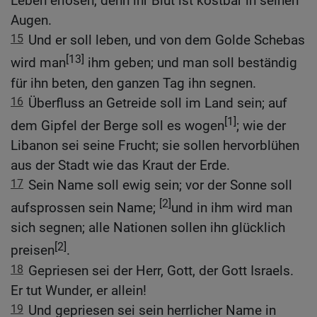
Leben erlösen, denn ihr Blut ist kostbar in seinen
Augen.
15
Und er soll leben, und von dem Golde Schebas
[13]
wird man
ihm geben; und man soll beständig
für ihn beten, den ganzen Tag ihn segnen.
16
Überfluss an Getreide soll im Land sein; auf
[1]
dem Gipfel der Berge soll es wogen
; wie der
Libanon sei seine Frucht; sie sollen hervorblühen
aus der Stadt wie das Kraut der Erde.
17
Sein Name soll ewig sein; vor der Sonne soll
[2]
aufsprossen sein Name;
und in ihm wird man
sich segnen; alle Nationen sollen ihn glücklich
[2]
preisen
.
18
Gepriesen sei der Herr, Gott, der Gott Israels.
Er tut Wunder, er allein!
19
Und gepriesen sei sein herrlicher Name in