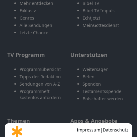
Mehr entdecken
Bibel TV
Exklusiv
Bibel TV Impuls
Genres
EchtJetzt
Alle Sendungen
MeinGottesdienst
Letzte Chance
TV Programm
Unterstützen
Programmübersicht
Weitersagen
Tipps der Redaktion
Beten
Sendungen von A-Z
Spenden
Programmheft
Testamentsspende
kostenlos anfordern
Botschafter werden
Themen
Apps & Angebote
Gott und Bibel erklärt
Newsletter