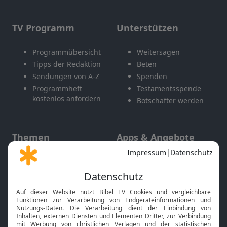
TV Programm
Unterstützen
Programmübersicht
Weitersagen
Tipps der Redaktion
Beten
Sendungen von A-Z
Spenden
Programmheft
Testamentsspende
kostenlos anfordern
Botschafter werden
Themen
Apps & Angebote
Gott und Bibel erklärt
Newsletter
Feiertage
Mobile App
Interviews
Kids App
Neuigkeiten
Smart TV
HbbTV
Bibelthek Online-Bibel