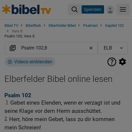
Spenden
Me
Bibel TV
Bibelthek
Elberfelder Bibel
Psalmen
Kapitel 102
Vers 8
Psalm 102, Vers 8
Videos einblenden
Elberfelder Bibel online lesen
Psalm 102
1
Gebet eines Elenden, wenn er verzagt ist und
seine Klage vor dem Herrn ausschüttet.
2
Herr, höre mein Gebet, lass zu dir kommen
mein Schreien!