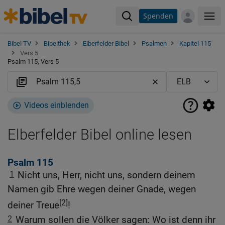
Spenden
Me
Bibel TV
Bibelthek
Elberfelder Bibel
Psalmen
Kapitel 115
Vers 5
Psalm 115, Vers 5
Videos einblenden
Elberfelder Bibel online lesen
Psalm 115
1
Nicht uns, Herr, nicht uns, sondern deinem
Namen gib Ehre wegen deiner Gnade, wegen
[2]
deiner Treue
!
2
Warum sollen die Völker sagen: Wo ist denn ihr