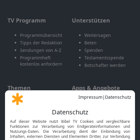
TV Programm
Unterstützen
Programmübersicht
Weitersagen
Tipps der Redaktion
Beten
Sendungen von A-Z
Spenden
Programmheft
Testamentsspende
kostenlos anfordern
Botschafter werden
Themen
Apps & Angebote
Gott und Bibel erklärt
Newsletter
Feiertage
Mobile App
Interviews
Kids App
Neuigkeiten
Smart TV
HbbTV