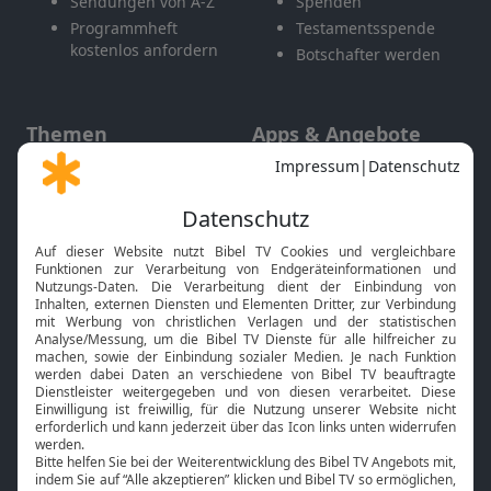
Sendungen von A-Z
Spenden
Programmheft
Testamentsspende
kostenlos anfordern
Botschafter werden
Themen
Apps & Angebote
Gott und Bibel erklärt
Newsletter
Feiertage
Mobile App
Interviews
Kids App
Neuigkeiten
Smart TV
HbbTV
Bibelthek Online-Bibel
Nächster Gottesdienst
Bibel TV
Service
Über uns
Kontakt