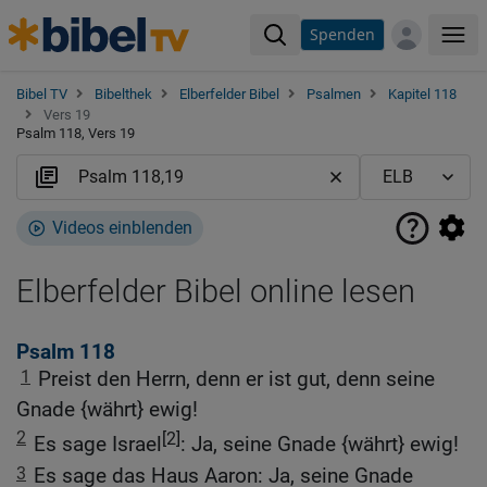
Spenden
Me
Bibel TV
Bibelthek
Elberfelder Bibel
Psalmen
Kapitel 118
Vers 19
Psalm 118, Vers 19
Videos einblenden
Elberfelder Bibel online lesen
Psalm 118
1
Preist den Herrn, denn er ist gut, denn seine
Gnade {währt} ewig!
2
[2]
Es sage Israel
: Ja, seine Gnade {währt} ewig!
3
Es sage das Haus Aaron: Ja, seine Gnade