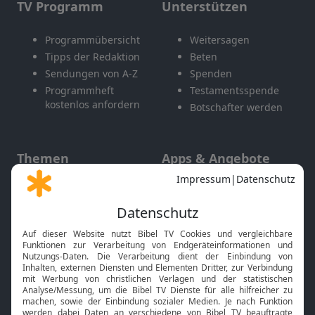
TV Programm
Unterstützen
Programmübersicht
Weitersagen
Tipps der Redaktion
Beten
Sendungen von A-Z
Spenden
Programmheft
Testamentsspende
kostenlos anfordern
Botschafter werden
Themen
Apps & Angebote
Gott und Bibel erklärt
Newsletter
Feiertage
Mobile App
Interviews
Kids App
Neuigkeiten
Smart TV
HbbTV
Bibelthek Online-Bibel
Nächster Gottesdienst