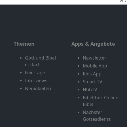
Themen
Apps & Angebote
Gott und Bibel
Newsletter
erklärt
Mobile App
Feiertage
Kids App
Interviews
Smart TV
Neuigkeiten
HbbTV
Bibelthek Online-
Bibel
Nächster
Gottesdienst