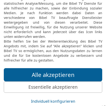
FEEDBACK SENDEN
Mediathek
Livestream
Mehr entdecken
Bibel TV
Exklusiv
Bibel TV Impuls
Genres
EchtJetzt
Alle Sendungen
MeinGottesdienst
Letzte Chance