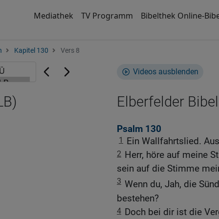
Mediathek
TV Programm
Bibelthek Online-Bibe
n
Kapitel 130
Vers 8
Videos ausblenden
LB)
Elberfelder Bibel
Psalm 130
1
Ein Wallfahrtslied. Aus
2
Herr, höre auf meine 
sein auf die Stimme mei
3
Wenn du, Jah, die Sün
bestehen?
4
Doch bei dir ist die V