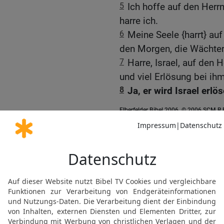
5
Ich hoffe auf den Herrn
harre ich.
6
Meine Seele {harrt} au
den Morgen, die Wächter
7
Harre, Israel, auf den 
und viel Erlösung bei ihm
8
Ja, er wird Israel erl
Elberfelder Bibel 2006, © 2006 SCM R
Möchtest du uns Feedback geben?
Bewertung der Bibelthek