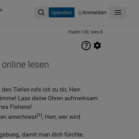
l
Spenden
Anmelden
Menü
Psalm 130, Vers 8
 online lesen
 den Tiefen rufe ich zu dir, Herr.
Stimme! Lass deine Ohren aufmerksam
nes Flehens!
[1]
den anrechnest
, Herr, wer wird
ergebung, damit man dich fürchte.