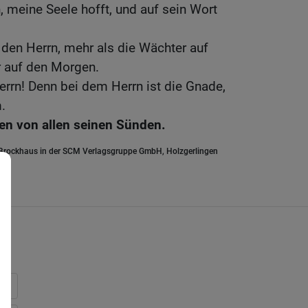
, meine Seele hofft, und auf sein Wort
f den Herrn, mehr als die Wächter auf
 auf den Morgen.
Herrn! Denn bei dem Herrn ist die Gnade,
.
ösen von allen seinen Sünden.
.Brockhaus in der SCM Verlagsgruppe GmbH, Holzgerlingen