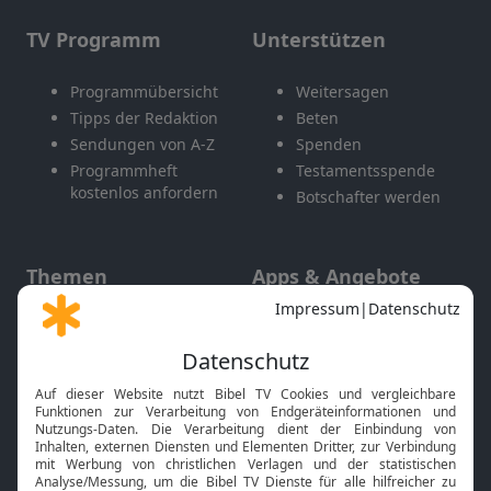
TV Programm
Unterstützen
Programmübersicht
Weitersagen
Tipps der Redaktion
Beten
Sendungen von A-Z
Spenden
Programmheft
Testamentsspende
kostenlos anfordern
Botschafter werden
Themen
Apps & Angebote
Gott und Bibel erklärt
Newsletter
Feiertage
Mobile App
Interviews
Kids App
Neuigkeiten
Smart TV
HbbTV
Bibelthek Online-Bibel
Nächster Gottesdienst