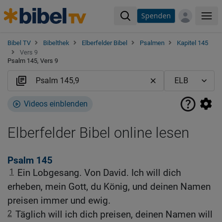
Spenden
Me
Bibel TV
Bibelthek
Elberfelder Bibel
Psalmen
Kapitel 145
Vers 9
Psalm 145, Vers 9
Videos einblenden
Elberfelder Bibel online lesen
Psalm 145
1
Ein Lobgesang. Von David. Ich will dich
erheben, mein Gott, du König, und deinen Namen
preisen immer und ewig.
2
Täglich will ich dich preisen, deinen Namen will