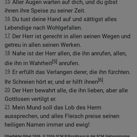
15
Aller Augen warten auf dich, und du gibst
ihnen ihre Speise zu seiner Zeit.
16
Du tust deine Hand auf und sättigst alles
Lebendige nach Wohlgefallen.
17
Der Herr ist gerecht in allen seinen Wegen und
getreu in allen seinen Werken.
18
Nahe ist der Herr allen, die ihn anrufen, allen,
[5]
die ihn in Wahrheit
anrufen.
19
Er erfüllt das Verlangen derer, die ihn fürchten.
[6]
Ihr Schreien hört er, und er hilft ihnen
.
20
Der Herr bewahrt alle, die ihn lieben, aber alle
Gottlosen vertilgt er.
21
Mein Mund soll das Lob des Herrn
aussprechen, und alles Fleisch preise seinen
heiligen Namen immer und ewig!
Elberfelder Bibel 2006, © 2006 SCM R.Brockhaus in der SCM Verlagsgruppe