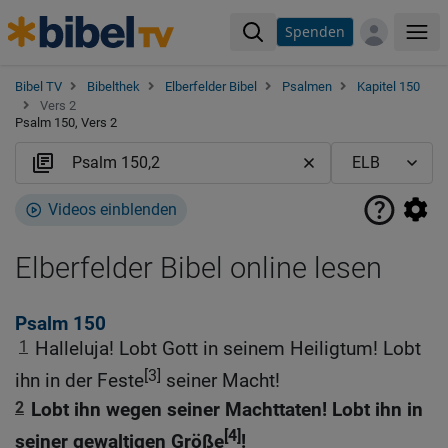
Spenden
Me
Bibel TV
Bibelthek
Elberfelder Bibel
Psalmen
Kapitel 150
Vers 2
Psalm 150, Vers 2
Videos einblenden
Elberfelder Bibel online lesen
Psalm 150
1
Halleluja! Lobt Gott in seinem Heiligtum! Lobt
[3]
ihn in der Feste
seiner Macht!
2
Lobt ihn wegen seiner Machttaten! Lobt ihn in
[4]
seiner gewaltigen Größe
!