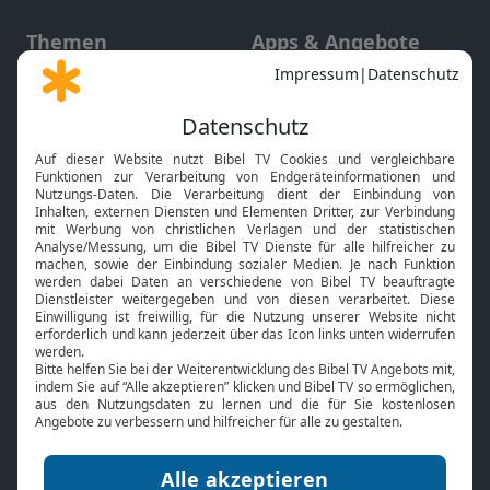
Themen
Apps & Angebote
Gott und Bibel erklärt
Newsletter
Feiertage
Mobile App
Interviews
Kids App
Neuigkeiten
Smart TV
HbbTV
Bibelthek Online-Bibel
Nächster Gottesdienst
Bibel TV
Service
Über uns
Kontakt
Jobs
TV-Empfang
Presse
FAQ
Mediadaten