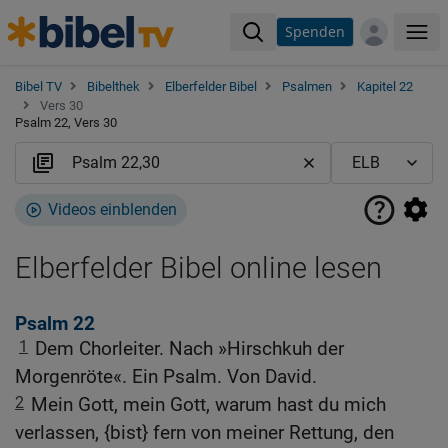
Spenden
Me
Bibel TV
Bibelthek
Elberfelder Bibel
Psalmen
Kapitel 22
Vers 30
Psalm 22, Vers 30
Videos einblenden
Elberfelder Bibel online lesen
Psalm 22
1
Dem Chorleiter. Nach »Hirschkuh der
Morgenröte«. Ein Psalm. Von David.
2
Mein Gott, mein Gott, warum hast du mich
verlassen, {bist} fern von meiner Rettung, den