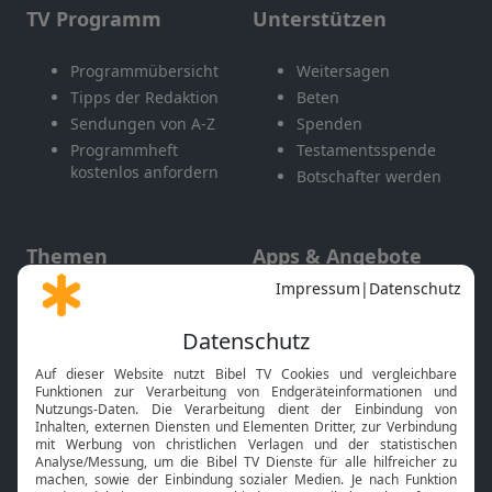
TV Programm
Unterstützen
Programmübersicht
Weitersagen
Tipps der Redaktion
Beten
Sendungen von A-Z
Spenden
Programmheft
Testamentsspende
kostenlos anfordern
Botschafter werden
Themen
Apps & Angebote
Gott und Bibel erklärt
Newsletter
Feiertage
Mobile App
Interviews
Kids App
Neuigkeiten
Smart TV
HbbTV
Bibelthek Online-Bibel
Nächster Gottesdienst