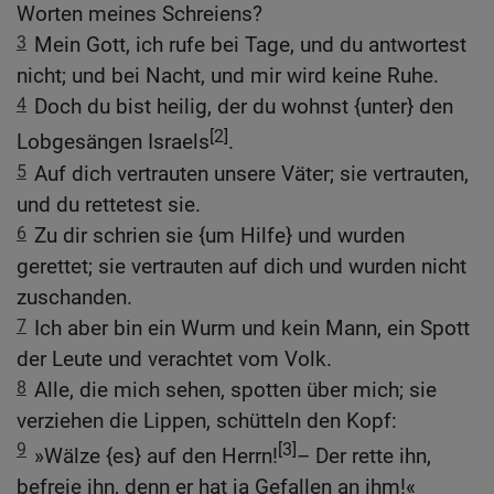
Worten meines Schreiens?
3
Mein Gott, ich rufe bei Tage, und du antwortest
nicht; und bei Nacht, und mir wird keine Ruhe.
4
Doch du bist heilig, der du wohnst {unter} den
[2]
Lobgesängen Israels
.
5
Auf dich vertrauten unsere Väter; sie vertrauten,
und du rettetest sie.
6
Zu dir schrien sie {um Hilfe} und wurden
gerettet; sie vertrauten auf dich und wurden nicht
zuschanden.
7
Ich aber bin ein Wurm und kein Mann, ein Spott
der Leute und verachtet vom Volk.
8
Alle, die mich sehen, spotten über mich; sie
verziehen die Lippen, schütteln den Kopf:
9
[3]
»Wälze {es} auf den Herrn!
– Der rette ihn,
befreie ihn, denn er hat ja Gefallen an ihm!«