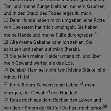
Ton, und meine Zunge klebt an meinem Gaumen;
und in den Staub des Todes legst du mich.
17
Denn Hunde haben mich umgeben, eine Rotte
von Übeltätern hat mich umzingelt. Sie haben
[5]
meine Hände und meine Füße durchgraben
.
18
Alle meine Gebeine kann ich zählen. Sie
schauen und sehen auf mich {herab}.
19
Sie teilen meine Kleider unter sich, und über
mein Gewand werfen sie das Los.
20
Du aber, Herr, sei nicht fern! Meine Stärke, eile
mir zu Hilfe!
21
[6]
Entreiß dem Schwert mein Leben
, mein
[7]
einziges, der Gewalt
des Hundes!
22
Rette mich aus dem Rachen des Löwen und
[8]
von den Hörnern der Büffel! Du hast mich erhört