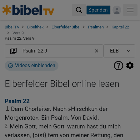
Spenden
Me
Bibel TV
Bibelthek
Elberfelder Bibel
Psalmen
Kapitel 22
Vers 9
Psalm 22, Vers 9
Videos einblenden
Elberfelder Bibel online lesen
Psalm 22
1
Dem Chorleiter. Nach »Hirschkuh der
Morgenröte«. Ein Psalm. Von David.
2
Mein Gott, mein Gott, warum hast du mich
verlassen, {bist} fern von meiner Rettung, den