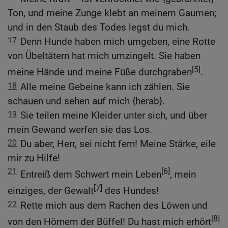
Ton, und meine Zunge klebt an meinem Gaumen;
und in den Staub des Todes legst du mich.
17
Denn Hunde haben mich umgeben, eine Rotte
von Übeltätern hat mich umzingelt. Sie haben
[5]
meine Hände und meine Füße durchgraben
.
18
Alle meine Gebeine kann ich zählen. Sie
schauen und sehen auf mich {herab}.
19
Sie teilen meine Kleider unter sich, und über
mein Gewand werfen sie das Los.
20
Du aber, Herr, sei nicht fern! Meine Stärke, eile
mir zu Hilfe!
21
[6]
Entreiß dem Schwert mein Leben
, mein
[7]
einziges, der Gewalt
des Hundes!
22
Rette mich aus dem Rachen des Löwen und
[8]
von den Hörnern der Büffel! Du hast mich erhört