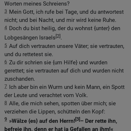
Worten meines Schreiens?
3
Mein Gott, ich rufe bei Tage, und du antwortest
nicht; und bei Nacht, und mir wird keine Ruhe.
4
Doch du bist heilig, der du wohnst {unter} den
[2]
Lobgesängen Israels
.
5
Auf dich vertrauten unsere Väter; sie vertrauten,
und du rettetest sie.
6
Zu dir schrien sie {um Hilfe} und wurden
gerettet; sie vertrauten auf dich und wurden nicht
zuschanden.
7
Ich aber bin ein Wurm und kein Mann, ein Spott
der Leute und verachtet vom Volk.
8
Alle, die mich sehen, spotten über mich; sie
verziehen die Lippen, schütteln den Kopf:
9
[3]
»Wälze {es} auf den Herrn!
– Der rette ihn,
befreie ihn, denn er hat ja Gefallen an ihm!«