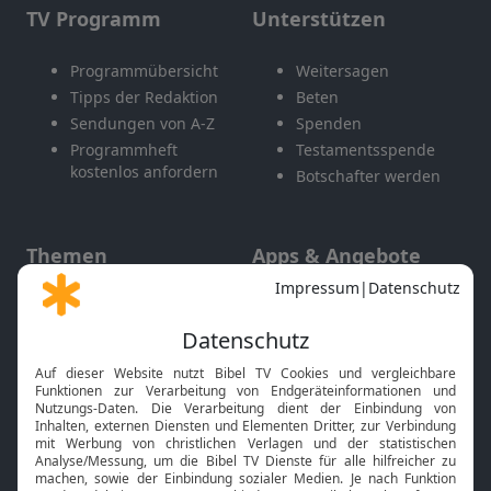
TV Programm
Unterstützen
Programmübersicht
Weitersagen
Tipps der Redaktion
Beten
Sendungen von A-Z
Spenden
Programmheft
Testamentsspende
kostenlos anfordern
Botschafter werden
Themen
Apps & Angebote
Gott und Bibel erklärt
Newsletter
Feiertage
Mobile App
Interviews
Kids App
Neuigkeiten
Smart TV
HbbTV
Bibelthek Online-Bibel
Nächster Gottesdienst