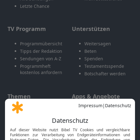
Letzte Chance
TV Programm
Unterstützen
Programmübersicht
Weitersagen
Tipps der Redaktion
Beten
Sendungen von A-Z
Spenden
Programmheft
Testamentsspende
kostenlos anfordern
Botschafter werden
Themen
Apps & Angebote
Gott und Bibel erklärt
Newsletter
Feiertage
Mobile App
Interviews
Kids App
Neuigkeiten
Smart TV