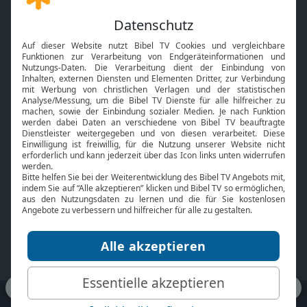
Gott und Bibel erklärt
Newsletter
Feiertage
Mobile App
Interviews
Kids App
Neuigkeiten
Smart TV
HbbTV
Bibelthek Online-Bibel
Nächster Gottesdienst
Bibel TV
Service
Über uns
Kontakt
Jobs
TV-Empfang
Presse
FAQ
Mediadaten
bibeltv.de:
Impressum
Datenschutz