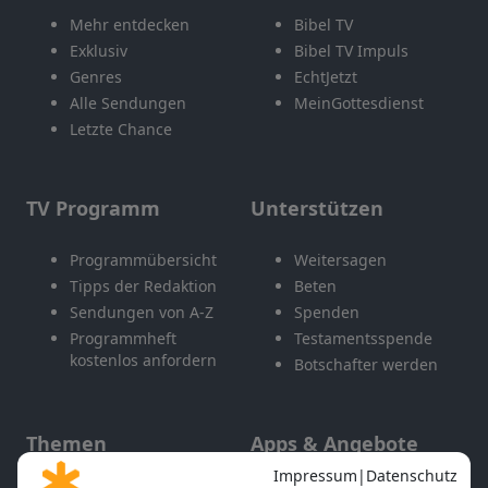
Mehr entdecken
Bibel TV
Exklusiv
Bibel TV Impuls
Genres
EchtJetzt
Alle Sendungen
MeinGottesdienst
Letzte Chance
TV Programm
Unterstützen
Programmübersicht
Weitersagen
Tipps der Redaktion
Beten
Sendungen von A-Z
Spenden
Programmheft
Testamentsspende
kostenlos anfordern
Botschafter werden
Themen
Apps & Angebote